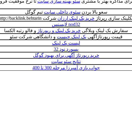
ای مذاکره بهتر با مشتری
سئو بهینه سازی سایت
تا نرخ موفقیت فرو
سعو بالا بردن
سئوی داخلی سایت
تیم گوگل
کلینک سازی رپرتاژ
خرید بک لینک ارزان
شرکت http://backlink.behtarin
nod32 لایسنس
سفارش بک لینک وبلاگی
خرید بک لینک و رپورتاژ
و فالو رتبه الکسا
قیمت رپورتاژآگهی
بک لینک چیست
و دانشگاهی شرکت سئو
لیست بک لینک
پسورد نود 32
خرید رپورتاژ آگهی برای بهبود گوگل
نتایج سئو سایت
جواب بازی آمیرزا مرحله 300 تا 400