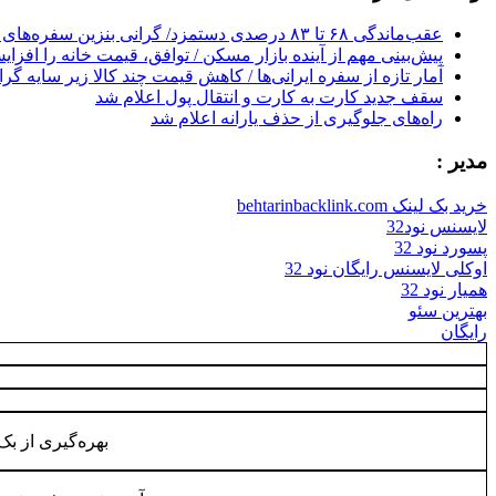
عقب‌ماندگی ۶۸ تا ۸۳ درصدی دستمزد/ گرانی بنزین سفره‌های خالی کارگران را ذوب می‌کند
پیش‌بینی مهم از آینده بازار مسکن / توافق، قیمت خانه را افزا
آمار تازه از سفره ایرانی‌ها / کاهش قیمت چند کالا زیر سایه گر
سقف جدید کارت به کارت و انتقال پول اعلام شد
راه‌های جلوگیری از حذف یارانه اعلام شد
مدیر :
خرید بک لینک behtarinbacklink.com
لایسنس نود32
پسورد نود 32
اوکلی لایسنس رایگان نود 32
همیار نود 32
بهترین سئو
رایگان
بهره‌گیری از بک‌ل