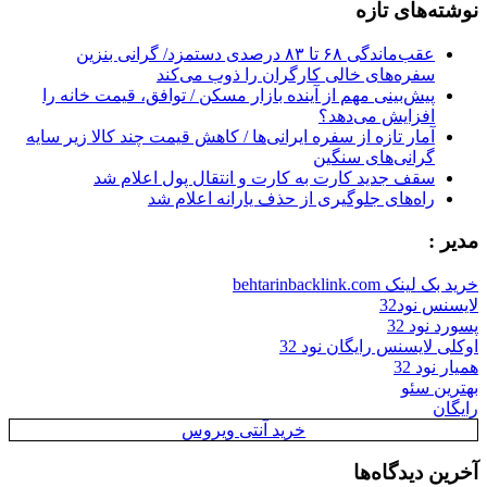
نوشته‌های تازه
عقب‌ماندگی ۶۸ تا ۸۳ درصدی دستمزد/ گرانی بنزین
سفره‌های خالی کارگران را ذوب می‌کند
پیش‌بینی مهم از آینده بازار مسکن / توافق، قیمت خانه را
افزایش می‌دهد؟
آمار تازه از سفره ایرانی‌ها / کاهش قیمت چند کالا زیر سایه
گرانی‌های سنگین
سقف جدید کارت به کارت و انتقال پول اعلام شد
راه‌های جلوگیری از حذف یارانه اعلام شد
مدیر :
خرید بک لینک behtarinbacklink.com
لایسنس نود32
پسورد نود 32
اوکلی لایسنس رایگان نود 32
همیار نود 32
بهترین سئو
رایگان
خرید آنتی ویروس
آخرین دیدگاه‌ها