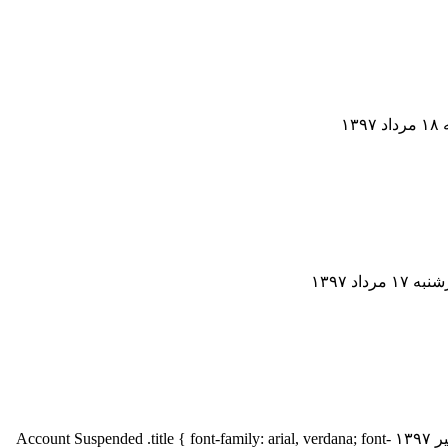
روزنامه جمهوري اسلامي : پنجشنبه ۲۸ تیر ۱۳۹۷ روزنامه جمهوري اسلامي : پنجشنبه ۲۸ تیر ۱۳۹۷ روزنامه جمهوري اسلامي : پنجشنبه ۲۸ تیر ۱۳۹۷ Account Suspended .title { font-family: arial, verdana; font-