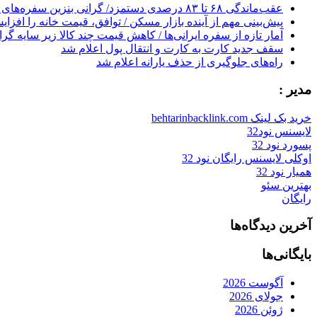
عقب‌ماندگی ۶۸ تا ۸۳ درصدی دستمزد/ گرانی بنزین سفره‌های خالی کارگران را ذوب می‌کند
پیش‌بینی مهم از آینده بازار مسکن / توافق، قیمت خانه را افزا
آمار تازه از سفره ایرانی‌ها / کاهش قیمت چند کالا زیر سایه گر
سقف جدید کارت به کارت و انتقال پول اعلام شد
راه‌های جلوگیری از حذف یارانه اعلام شد
مدیر :
خرید بک لینک behtarinbacklink.com
لایسنس نود32
پسورد نود 32
اوکلی لایسنس رایگان نود 32
همیار نود 32
بهترین سئو
رایگان
آخرین دیدگاه‌ها
بایگانی‌ها
آگوست 2026
جولای 2026
ژوئن 2026