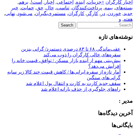
اخبار کارگران
+جزییات
,
آینده
,
اجتماعی
,
اخبار
,
است!
,
برهم
,
بسته‌های
,
بیمه
,
پرداخت‌کنندگان
,
تناسب
,
حال
,
حق
,
حمایت
,
خبر
جدید
,
خوردن
,
در
,
کارگر
,
کارگران
,
مستمری‌بگیران
,
می‌شود
,
نهایی
,
هفته
,
و
Search
for:
نوشته‌های تازه
عقب‌ماندگی ۶۸ تا ۸۳ درصدی دستمزد/ گرانی بنزین
سفره‌های خالی کارگران را ذوب می‌کند
پیش‌بینی مهم از آینده بازار مسکن / توافق، قیمت خانه را
افزایش می‌دهد؟
آمار تازه از سفره ایرانی‌ها / کاهش قیمت چند کالا زیر سایه
گرانی‌های سنگین
سقف جدید کارت به کارت و انتقال پول اعلام شد
راه‌های جلوگیری از حذف یارانه اعلام شد
مدیر :
آخرین دیدگاه‌ها
بایگانی‌ها