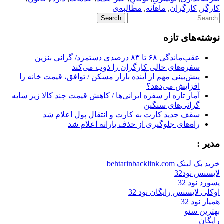
کارگر
,
کارگران
,
ماهانه
,
مطالبه‌ی
Search
for:
نوشته‌های تازه
عقب‌ماندگی ۶۸ تا ۸۳ درصدی دستمزد/ گرانی بنزین
سفره‌های خالی کارگران را ذوب می‌کند
پیش‌بینی مهم از آینده بازار مسکن / توافق، قیمت خانه را
افزایش می‌دهد؟
آمار تازه از سفره ایرانی‌ها / کاهش قیمت چند کالا زیر سایه
گرانی‌های سنگین
سقف جدید کارت به کارت و انتقال پول اعلام شد
راه‌های جلوگیری از حذف یارانه اعلام شد
مدیر :
خرید بک لینک behtarinbacklink.com
لایسنس نود32
پسورد نود 32
اوکلی لایسنس رایگان نود 32
همیار نود 32
بهترین سئو
رایگان