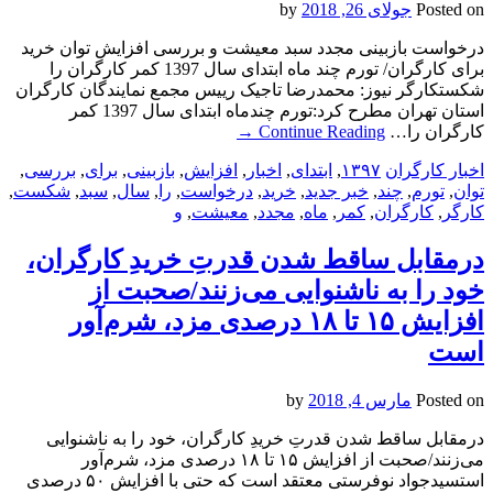
Posted on
جولای 26, 2018
by
درخواست بازبینی مجدد سبد معیشت و بررسی افزایش توان خرید
برای کارگران/ تورم چند ماه ابتدای سال 1397 کمر کارگران را
شکستکارگر نیوز: محمدرضا تاجیک رییس مجمع نمایندگان کارگران
استان تهران مطرح کرد:تورم چندماه ابتدای سال 1397 کمر
کارگران را…
Continue Reading
→
اخبار کارگران
۱۳۹۷
,
ابتدای
,
اخبار
,
افزایش
,
بازبینی
,
برای
,
بررسی
,
توان
,
تورم
,
چند
,
خبر جدید
,
خرید
,
درخواست
,
را
,
سال
,
سبد
,
شکست
,
کارگر
,
کارگران
,
کمر
,
ماه
,
مجدد
,
معیشت
,
و
درمقابل ساقط شدن قدرتِ خریدِ کارگران،
خود را به ناشنوایی می‌زنند/صحبت از
افزایش ۱۵ تا ۱۸ درصدی مزد، شرم‌آور
است
Posted on
مارس 4, 2018
by
درمقابل ساقط شدن قدرتِ خریدِ کارگران، خود را به ناشنوایی
می‌زنند/صحبت از افزایش ۱۵ تا ۱۸ درصدی مزد، شرم‌آور
استسیدجواد نوفرستی معتقد است که حتی با افزایش ۵۰ درصدی