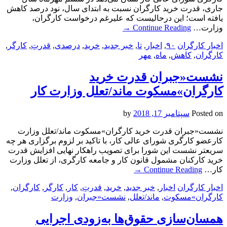
جاری، قدرت خرید کارگران نسبت به ابتدای سال، نود درصد کاهش
یافته است؛ این درحالیست که علیرغم درخواست کارگران،
وزارت…
Continue Reading
→
اخبار کارگران
۹۰
,
اخبار
,
تا
,
خبر جدید
,
خرید
,
درصدی
,
قدرتِ
,
کارگر
,
کارگران
,
کاهش
,
ماه
,
مهر
نشست«جبران قدرت خرید
کارگران»مسکوت ماند/تعلل وزارت کار
Posted on
سپتامبر 17, 2018
by
نشست«جبران قدرت خرید کارگران»مسکوت ماند/تعلل وزارت
کارعضو کارگری شورای عالی کار، با تاکید بر لزوم برگزاری هر چه
سریعتر نشست این شورا برای تصویب راهکار نهایی افزایش قدرت
خرید کارکنان مشمول قانون کار و جامعه کارگری، از تعلل وزارت
کار…
Continue Reading
→
اخبار کارگران
اخبار
,
خبر جدید
,
خرید
,
قدرتِ
,
کار
,
کارگر
,
کارگران
,
کارگران»مسکوت
,
ماند/تعلل
,
نشست«جبران
,
وزارت
همسان‌سازی حقوق‌ها به‌زودی اجرایی