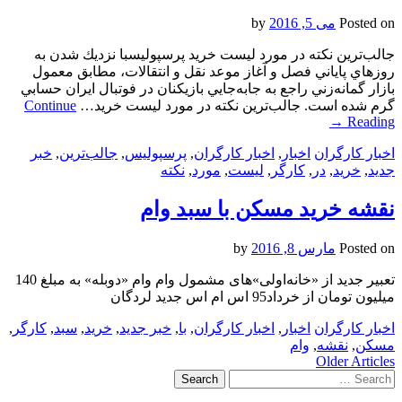
Posted on
می 5, 2016
by
جالب‌ترین نکته در مورد لیست خرید پرسپولیسبا نزديك شدن به
روزهاي پاياني فصل و آغاز موعد نقل و انتقالات، مطابق معمول
بازار گمانه‌زني راجع به جابه‌جايي بازيكنان در فوتبال ايران حسابي
گرم شده است. جالب‌ترین نکته در مورد لیست خرید…
Continue
→
Reading
اخبار کارگران
اخبار
,
اخبار کارگران
,
پرسپولیس
,
جالب‌ترین
,
خبر
جدید
,
خرید
,
در
,
کارگر
,
لیست
,
مورد
,
نکته
نقشه خرید مسکن با سبد وام
Posted on
مارس 8, 2016
by
تعبیر جدید از «خانه‌اولی»‌های مشمول وام وام «دوبله» به مبلغ 140
میلیون تومان از خرداد95 اس ام اس جدید لردگان
اخبار کارگران
اخبار
,
اخبار کارگران
,
با
,
خبر جدید
,
خرید
,
سبد
,
کارگر
,
مسکن
,
نقشه
,
وام
Post
Older Articles
Search
navigation
for: