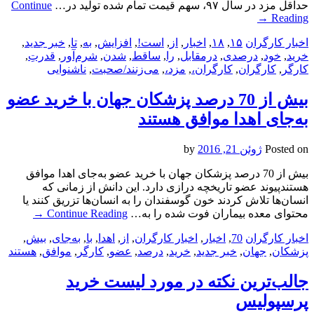
حداقل مزد در سال ۹۷، سهم قیمت تمام شده تولید در…
Continue
→
Reading
اخبار کارگران
۱۵
,
۱۸
,
اخبار
,
از
,
است!
,
افزایش
,
به
,
تا
,
خبر جدید
,
خرید
,
خود
,
درصدی
,
درمقابل
,
را
,
ساقط
,
شدن
,
شرم‌آور
,
قدرتِ
,
کارگر
,
کارگران
,
کارگران،
,
مزد،
,
می‌زنند/صحبت
,
ناشنوایی
بیش از 70 درصد پزشکان جهان با خرید عضو
به‌جای اهدا موافق هستند
Posted on
ژوئن 21, 2016
by
بیش از 70 درصد پزشکان جهان با خرید عضو به‌جای اهدا موافق
هستندپیوند عضو تاریخچه درازی دارد. این دانش از زمانی که
انسان‌ها تلاش کردند خون گوسفندان را به انسان‌ها تزریق کنند یا
محتوای معده بیماران فوت شده را به…
Continue Reading
→
اخبار کارگران
70
,
اخبار
,
اخبار کارگران
,
از
,
اهدا
,
با
,
به‌جای
,
بیش
,
پزشکان
,
جهان
,
خبر جدید
,
خرید
,
درصد
,
عضو
,
کارگر
,
موافق
,
هستند
جالب‌ترین نکته در مورد لیست خرید
پرسپولیس