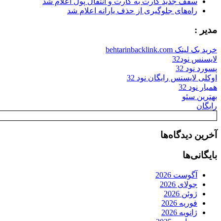
سقف جدید کارت به کارت و انتقال پول اعلام شد
راه‌های جلوگیری از حذف یارانه اعلام شد
مدیر :
خرید بک لینک behtarinbacklink.com
لایسنس نود32
پسورد نود 32
اوکلی لایسنس رایگان نود 32
همیار نود 32
بهترین سئو
رایگان
آخرین دیدگاه‌ها
بایگانی‌ها
آگوست 2026
جولای 2026
ژوئن 2026
فوریه 2026
ژانویه 2026