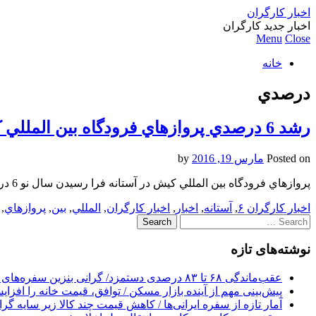
اخبار کارگران
اخبار جدید کارگران
Menu
Close
خانه
درصدي
رشد 6 درصدي پروازهاي فرودگاه بين المللي كيش در آستانه سال نو
Posted on
مارس 19, 2016
by
پروازهاي فرودگاه بين المللي كيش در آستانه فرا رسيدن سال نو 6 درصد رشد داشته است آلرژی و تغذیه باران فیلم
اخبار کارگران
۶
,
آستانه
,
اخبار
,
اخبار کارگران
,
المللي
,
بين
,
پروازهاي
,
Search
for:
نوشته‌های تازه
عقب‌ماندگی ۶۸ تا ۸۳ درصدی دستمزد/ گرانی بنزین سفره‌های خالی کارگران را ذوب می‌کند
پیش‌بینی مهم از آینده بازار مسکن / توافق، قیمت خانه را افزا
آمار تازه از سفره ایرانی‌ها / کاهش قیمت چند کالا زیر سایه گر