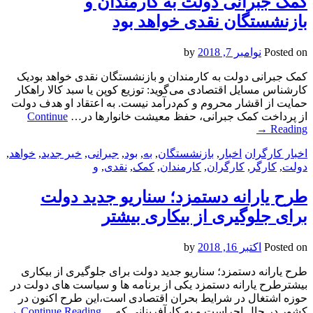
کمک جبرانی دولت به کارمندان و
بازنشستگان نقدی خواهد بود
Posted on
نوامبر 7, 2018
by
کمک جبرانی دولت به کارمندان و بازنشستگان نقدی خواهد بودیک
کارشناس مسایل اقتصادی می‌گوید: توزیع کوپن یا سبد کالا راهکار
حمایت از اقشار محروم و کم‌درآمد نیست. به اعتقاد او هدف دولت
از پرداخت کمک جبرانی، حفظ معیشت خانوارها در…
Continue
→
Reading
اخبار کارگران
اخبار
,
بازنشستگان
,
به
,
بود
,
جبرانی
,
خبر جدید
,
خواهد
,
دولت
,
کارگر
,
کارگران
,
کارمندان
,
کمک
,
نقدی
,
و
طرح یارانه دستمزد؛ سناریو جدید دولت
برای جلوگیری از بیکاری بیشتر
Posted on
اکتبر 16, 2018
by
طرح یارانه دستمزد؛ سناریو جدید دولت برای جلوگیری از بیکاری
بیشترطرح یارانه دستمزد یکی از برنامه ها و سیاست های دولت در
حوزه اشتغال در شرایط بحران اقتصادی است،این طرح اکنون در
کشور در حال اجراست و به کارآفرینانی که…
Continue Reading
→