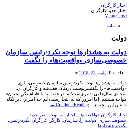
اخبار کارگران
اخبار جدید کارگران
Menu
Close
خانه
دولت
دولت به هشدارها توجه نکرد/رئیس سازمان
خصوصی‌سازی «واقعیت‌ها» را نگفت
Posted on
نوامبر 21, 2018
by
دولت به هشدارها توجه نکرد/رئیس سازمان خصوصی‌سازی
«واقعیت‌ها» را نگفتسرنوشت دردناک هفت‌تپه و کارگران آن،
نتیجه‌ی سال‌ها بی تدبیری‌ست؛ ما در هفت‌تپه با «انباشتگیِ بحران»
مواجه هستیم؛ اما امروز که به اینجا رسیده‌ایم چه اصراری بر نگاه
داشتن این مجتمع…
Continue Reading
→
اخبار کارگران
«واقعیت‌ها»
,
اخبار
,
به
,
توجه
,
خبر جدید
,
خصوصی‌سازی
,
دولت
,
را
,
سازمان
,
کارگر
,
کارگران
,
نکرد/رئیس
,
نگفت
,
هشدارها