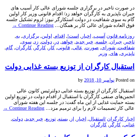
در صورت تاخیر در برگزاری جلسه شورای عالی کار آسیب های
جبران ناپذیری به کارگران خواهد زد/ اقدام قانونی وزیر کار اولین
گام به سوی شفافیت در دولت استکارگر نیوز: لزوم تشکیل جلسه
فوق العاده شورای عالی کار بر همگان…
Continue Reading
→
روزنامه قانون
آسیب
,
اخبار
,
است!
,
اقدام
,
اولین
,
برگزاری
,
به
,
تاخیر
,
جبران
,
جلسه
,
خبر جدید
,
خواهد
,
در
,
دولت
,
زد
,
سوی
,
شفافیت
,
شورای
,
صورت
,
عالی
,
قانونی
,
کار
,
کارگر
,
کارگران
,
گام
,
ناپذیری
,
های
,
وزیر
استقبال کارگران از توزیع بسته غذایی دولت
Posted on
نوامبر 10, 2018
by
استقبال کارگران از توزیع بسته غذایی دولترئیس کانون عالی
انجمن‌های صنفی کارگران با استقبال از اقدام دولت در توزیع اولین
بسته حمایت غذایی از این ماه گفت: در جلسه این هفته شورای
عالی کار تصمیمات لازم را برای ترمیم مزد…
Continue Reading
→
اخبار کارگران
/استقبال
,
اخبار
,
از
,
بسته
,
توزیع
,
خبر جدید
,
دولت
,
غذایی
,
کارگر
,
کارگران