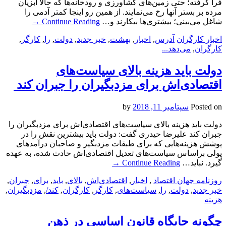
فرا گرفته؛ حتی زمین‌های کشاورزی و رودخانه‌ها که حالا آبزیان
مرده بر بستر آنها رخ می‌نمایند. از همین رو اینجا کمتر آدمی را
شاغل می‌بینی؛ بیشتری‌ها بیکارند و…
Continue Reading
→
اخبار کارگران
آدرس
,
اخبار
,
بهشت
,
خبر جدید
,
دولت
,
را
,
کارگر
,
کارگران
,
می‌دهد...
دولت باید هزینه‌ بالای سیاست‌های
اقتصادی‌اش برای مزدبگیران را جبران کند ‌
Posted on
سپتامبر 11, 2018
by
دولت باید هزینه‌ بالای سیاست‌های اقتصادی‌اش برای مزدبگیران را
جبران کند ‌علیرضا حیدری گفت: دولت باید بیشترین نقش را در
پوشش هزینه‌هایی که برای طبقات مزدبگیر و صاحبان درآمدهای
پولی براساس سیاست‌های تعدیل اقتصادی‌اش حادث شده، به عهده
گیرد. نباید…
Continue Reading
→
روزنامه جهان اقتصاد
,
اخبار
,
اقتصادی‌اش
,
بالای
,
باید
,
برای
,
جبران
,
خبر جدید
,
دولت
,
را
,
سیاست‌های
,
کارگر
,
کارگران
,
کند/
,
مزدبگیران
,
هزینه
چگونه جایگاه قانون اساسی در ذهن