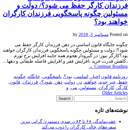
فرزندان کارگر حفظ می شود؟/ دولت و
مسئولین چگونه پاسخگویی فرزندان کارگران
خواهند بود؟
Posted on
سپتامبر 3, 2018
by
چگونه جایگاه قانون اساسی در ذهن فرزندان کارگر حفظ می
شود؟/ دولت و مسئولین چگونه پاسخگویی فرزندان کارگران خواهند
بود؟کارگر نیوز: در گیرودار هجوم همه جانبه افزایش نرخ تورم
،کاهش قدرت خرید ،افزایش فقر و افزایش فاصله طبقاتی و دهها…
→
Continue Reading
روزنامه قانون
اخبار
,
اساسی
,
بود؟
,
پاسخگویی
,
جایگاه
,
چگونه
,
حفظ
,
خبر جدید
,
خواهند
,
در
,
دولت
,
ذهن
,
شود؟/
,
فرزندان
,
قانون
,
کارگر
,
کارگران
,
مسئولین
,
می
,
و
Post
Older Articles
Search
navigation
for:
نوشته‌های تازه
عقب‌ماندگی ۶۸ تا ۸۳ درصدی دستمزد/ گرانی بنزین
سفره‌های خالی کارگران را ذوب می‌کند