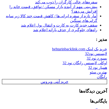
سفره‌های خالی کارگران را ذوب می‌کند
پیش‌بینی مهم از آینده بازار مسکن / توافق، قیمت خانه را
افزایش می‌دهد؟
آمار تازه از سفره ایرانی‌ها / کاهش قیمت چند کالا زیر سایه
گرانی‌های سنگین
سقف جدید کارت به کارت و انتقال پول اعلام شد
راه‌های جلوگیری از حذف یارانه اعلام شد
مدیر :
خرید بک لینک behtarinbacklink.com
لایسنس نود32
پسورد نود 32
اوکلی لایسنس رایگان نود 32
همیار نود 32
بهترین سئو
رایگان
خرید آنتی ویروس
آخرین دیدگاه‌ها
بایگانی‌ها