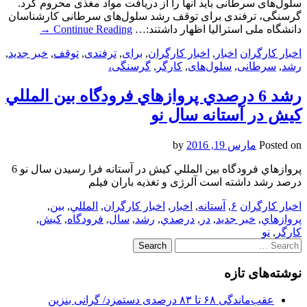
سلول‌های سرطانی باید آنها را از دریافت مواد مغذی محروم کرد.
گرسنگی، ترفندی برای توقف رشد سلول‌های سرطانی کارشناسان
دانشگاه ملی استرالیا اظهار داشتند:…
Continue Reading
→
اخبار کارگران
اخبار
,
اخبار کارگران
,
برای
,
ترفندی
,
توقف
,
خبر جدید
,
رشد
,
سرطانی
,
سلول‌های
,
کارگر
,
گرسنگی،
رشد 6 درصدي پروازهاي فرودگاه بين المللي
كيش در آستانه سال نو
Posted on
مارس 19, 2016
by
پروازهاي فرودگاه بين المللي كيش در آستانه فرا رسيدن سال نو 6
درصد رشد داشته است آلرژی و تغذیه باران فیلم
اخبار کارگران
۶
,
آستانه
,
اخبار
,
اخبار کارگران
,
المللي
,
بين
,
پروازهاي
,
خبر جدید
,
در
,
درصدي
,
رشد
,
سال
,
فرودگاه
,
كيش
,
کارگر
,
نو
Search
for:
نوشته‌های تازه
عقب‌ماندگی ۶۸ تا ۸۳ درصدی دستمزد/ گرانی بنزین