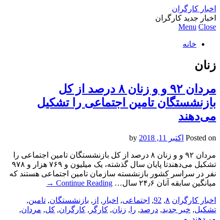
اخبار کارگران
اخبار جدید کارگران
Menu
Close
خانه
زنان
مردان ۹۲ و و زنان ۸ درصد از کل
بازنشستگان تامین اجتماعی را تشکیل
می‌دهند
Posted on
اکتبر 11, 2018
by
مردان ۹۲ و و زنان ۸ درصد از کل بازنشستگان تامین اجتماعی را
تشکیل می‌دهندتا پایان سال گذشته، یک میلیون و ۷۶۹ هزار و ۹۷۸
نفر در سراسر کشور بازنشسته سازمان تامین اجتماعی هستند که
میانگین سابقه آنان ۲۴٫۶ سال…
Continue Reading
→
اخبار کارگران
۸
,
92
,
اجتماعی
,
اخبار
,
از
,
بازنشستگان
,
تامین
,
تشکیل
,
خبر جدید
,
درصد
,
را
,
زنان
,
کارگر
,
کارگران
,
کل
,
مردان
,
می‌دهند
,
و