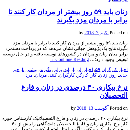
زنان باید ۵۹ روز بیشتر از مردان کار کنند تا
برابر با مردان مزد بگیرند
Posted on
اکتبر 7, 2018
by
زنان باید ۵۹ روز بیشتر از مردان کار کنند تا برابر با مردان مزد
بگیرندنتایج یک پژوهش جهانی نشان می‌دهد که در پرداخت دستمزد
برابر میان زنان و مردان در کشورهای توسعه یافته و در حال توسعه
تبعیض وجود دارد؛…
Continue Reading
→
اخبار کارگران
۵۹
,
اخبار
,
از
,
با
,
باید
,
برابر
,
بگیرند
,
بیشتر
,
تا
,
خبر
جدید
,
روز
,
زنان
,
کار
,
کارگر
,
کارگران
,
کنند
,
مردان
,
مزد
نرخ بیکاری ۴۰ درصدی در زنان و فارغ
التحصیلان
Posted on
آگوست 13, 2018
by
نرخ بیکاری ۴۰ درصدی در زنان و فارغ التحصیلانیک کارشناس حوزه
کار نرخ بیکاری زنان و فارغ التحصیلان دانشگاهی را بیش از ۴۰
درصد عنوان کرد و گفت: اگر ساختار اقتصاد کشور متحول شود،