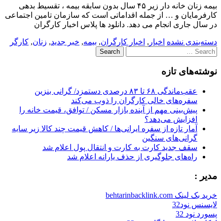
بیمه زنان خانه دار زیر ۴۵ سال بدون سابقه بیمه ، تقسیط بدهی
کارفرمایان و … از جمله اقداماتی است که سازمان تامین اجتماعی
در سال جاری انجام می دهد. دانلود ها پلاس اخبار کارگران
دسته‌بندی نشده
اخبار
,
اخبار کارگران
,
بیمه
,
خبر جدید
,
زنان
,
کارگر
Search
for:
نوشته‌های تازه
عقب‌ماندگی ۶۸ تا ۸۳ درصدی دستمزد/ گرانی بنزین
سفره‌های خالی کارگران را ذوب می‌کند
پیش‌بینی مهم از آینده بازار مسکن / توافق، قیمت خانه را
افزایش می‌دهد؟
آمار تازه از سفره ایرانی‌ها / کاهش قیمت چند کالا زیر سایه
گرانی‌های سنگین
سقف جدید کارت به کارت و انتقال پول اعلام شد
راه‌های جلوگیری از حذف یارانه اعلام شد
مدیر :
خرید بک لینک behtarinbacklink.com
لایسنس نود32
پسورد نود 32