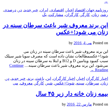
→
روزنامه جهان اقتصاد
اخبار
,
اقتصادی
,
ایران
,
خبر جدید
,
در
,
درصدی
,
رشد
,
زنان
,
کارگر
,
کارگران
,
مشارکت
,
یک
این برند معروف شیر باعث سرطان سینه در
زنان می شود!+عکس
Posted on
می 4, 2016
by
این برند معروف شیر باعث سرطان سینه در زنان می
شود!+عکسمطالعات نشان داده است که مصرف سویا شیر سیلک
سبب کمبود ویتامین D و B12 و ابتلا به سرطان سینه در زنان
می‌شود. این برند معروف شیر باعث سرطان سینه…
Continue
→
Reading
اخبار کارگران
اخبار
,
اخبار کارگران
,
این
,
باعث
,
برند
,
خبر جدید
,
در
,
زنان
,
سرطان
,
سینه
,
شود!+عکس
,
شیر
,
کارگر
,
معروف
,
می
بیمه زنان خانه دار زیر ۴۵ سال
Posted on
مارس 22, 2016
by