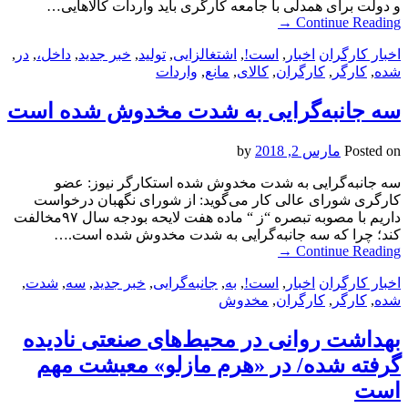
و دولت برای همدلی با جامعه کارگری باید واردات کالاهایی…
→
Continue Reading
اخبار کارگران
اخبار
,
است!
,
اشتغالزایی
,
تولید
,
خبر جدید
,
داخل،
,
در
,
شده
,
کارگر
,
کارگران
,
کالای
,
مانع
,
واردات
سه جانبه‌‌گرایی به شدت مخدوش شده است
Posted on
مارس 2, 2018
by
سه جانبه‌‌گرایی به شدت مخدوش شده استکارگر نیوز: عضو
کارگری شورای عالی کار می‌‌گوید: از شورای نگهبان درخواست
داریم با مصوبه تبصره “ز “ ماده هفت لایحه بودجه سال ۹۷مخالفت
کند؛ چرا که سه جانبه‌‌گرایی به شدت مخدوش شده است.…
→
Continue Reading
اخبار کارگران
اخبار
,
است!
,
به
,
جانبه‌‌گرایی
,
خبر جدید
,
سه
,
شدت
,
شده
,
کارگر
,
کارگران
,
مخدوش
بهداشت روانی در محیط‌های صنعتی نادیده
گرفته شده/ در «هرم مازلو» معیشت مهم
است