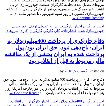
توقف فشار‌های کاری بر کارگران خودروساز/ بازگشت به کار
نیروهای تعدیل شدهاتحادیه کارگران صنعت خودورسازی در پی
انتشار خبر «مرگ غیر طبیعی» یک نفر از کارگران یکی از کارخانه
خودروسازی کشور، در روز سوم شهریور ، با صدور بیانیه ای…
→
Continue Reading
اخبار کارگران
اخبار
,
بازگشت
,
بر
,
به
,
تعدیل
,
توقف
,
خبر جدید
,
خودروساز!
,
شده
,
فشار‌های
,
کار
,
کارگر
,
کارگران
,
کاری
,
نیروهای
دفاع جان‌کری از پرداخت 400‌میلیون‌دلار به
ایران‌: باج‌دهی نبود، حق ایران بود/ پول
پرداخت شده به ایران بخشی از یک مناقشه
مالی مربوط به قبل از انقلاب بود
Posted on
آگوست 5, 2016
by
دفاع جان‌کری از پرداخت 400‌میلیون‌دلار به ایران‌: باج‌دهی نبود، حق
ایران بود/ پول پرداخت شده به ایران بخشی از یک مناقشه مالی
مربوط به قبل از انقلاب بودجان کری وزیر امورخارجه آمریکا روز
پنجشنبه با دفاع از پرداخت 400 میلیون…
Continue Reading
→
اخبار کارگران
400‌میلیون‌دلار
,
اخبار
,
اخبار کارگران
,
از
,
انقلاب
,
ایران
,
ایران‌:
,
باج‌دهی
,
بخشی
,
به
,
بود
,
پرداخت
,
پول
,
جان‌کری
,
حق
,