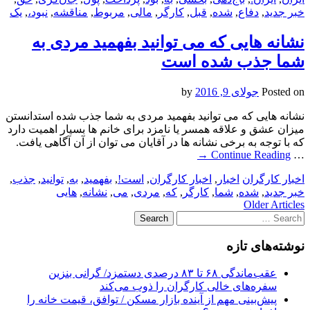
خبر جدید
,
دفاع
,
شده
,
قبل
,
کارگر
,
مالی
,
مربوط
,
مناقشه
,
نبود،
,
یک
نشانه هایی که می توانید بفهمید مردی به
شما جذب شده است
Posted on
جولای 9, 2016
by
نشانه هایی که می توانید بفهمید مردی به شما جذب شده استدانستن
میزان عشق و علاقه همسر یا نامزد برای خانم ها بسیار اهمیت دارد
که با توجه به برخی نشانه ها در آقایان می توان از آن آگاهی یافت.
→
Continue Reading
…
اخبار کارگران
اخبار
,
اخبار کارگران
,
است!
,
بفهمید
,
به
,
توانید
,
جذب
,
خبر جدید
,
شده
,
شما
,
کارگر
,
که
,
مردی
,
می
,
نشانه
,
هایی
Post
Older Articles
Search
navigation
for:
نوشته‌های تازه
عقب‌ماندگی ۶۸ تا ۸۳ درصدی دستمزد/ گرانی بنزین
سفره‌های خالی کارگران را ذوب می‌کند
پیش‌بینی مهم از آینده بازار مسکن / توافق، قیمت خانه را