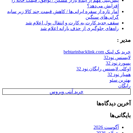
پیش‌بینی مهم از آینده بازار مسکن / توافق، قیمت خانه را
افزایش می‌دهد؟
آمار تازه از سفره ایرانی‌ها / کاهش قیمت چند کالا زیر سایه
گرانی‌های سنگین
سقف جدید کارت به کارت و انتقال پول اعلام شد
راه‌های جلوگیری از حذف یارانه اعلام شد
مدیر :
خرید بک لینک behtarinbacklink.com
لایسنس نود32
پسورد نود 32
اوکلی لایسنس رایگان نود 32
همیار نود 32
بهترین سئو
رایگان
خرید آنتی ویروس
آخرین دیدگاه‌ها
بایگانی‌ها
آگوست 2026
جولای 2026