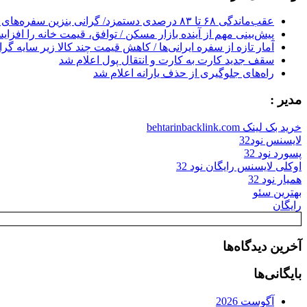
عقب‌ماندگی ۶۸ تا ۸۳ درصدی دستمزد/ گرانی بنزین سفره‌های خالی کارگران را ذوب می‌کند
پیش‌بینی مهم از آینده بازار مسکن / توافق، قیمت خانه را افزا
آمار تازه از سفره ایرانی‌ها / کاهش قیمت چند کالا زیر سایه گر
سقف جدید کارت به کارت و انتقال پول اعلام شد
راه‌های جلوگیری از حذف یارانه اعلام شد
مدیر :
خرید بک لینک behtarinbacklink.com
لایسنس نود32
پسورد نود 32
اوکلی لایسنس رایگان نود 32
همیار نود 32
بهترین سئو
رایگان
آخرین دیدگاه‌ها
بایگانی‌ها
آگوست 2026