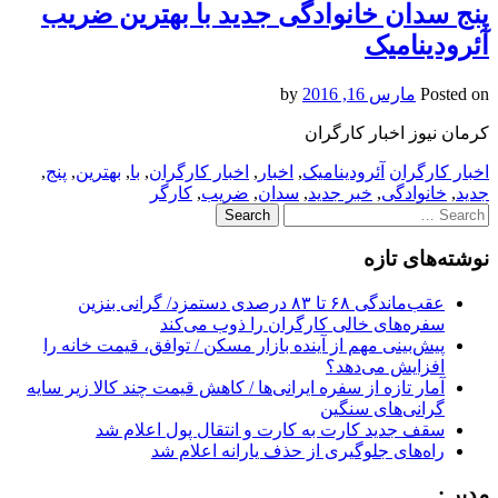
پنج سدان خانوادگی جدید با بهترین ضریب
آئرودینامیک
Posted on
مارس 16, 2016
by
کرمان نیوز اخبار کارگران
اخبار کارگران
آئرودینامیک
,
اخبار
,
اخبار کارگران
,
با
,
بهترین
,
پنج
,
جدید
,
خانوادگی
,
خبر جدید
,
سدان
,
ضریب
,
کارگر
Search
for:
نوشته‌های تازه
عقب‌ماندگی ۶۸ تا ۸۳ درصدی دستمزد/ گرانی بنزین
سفره‌های خالی کارگران را ذوب می‌کند
پیش‌بینی مهم از آینده بازار مسکن / توافق، قیمت خانه را
افزایش می‌دهد؟
آمار تازه از سفره ایرانی‌ها / کاهش قیمت چند کالا زیر سایه
گرانی‌های سنگین
سقف جدید کارت به کارت و انتقال پول اعلام شد
راه‌های جلوگیری از حذف یارانه اعلام شد
مدیر :