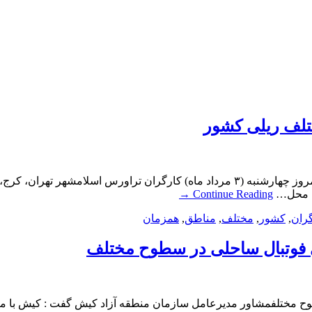
تلف ریلی کشور
تجمع همزمان کارگران تراورس در مناطق مختلف ریلی کشورصبح امروز چهارشنبه (۳ مرداد 
ه محل…
Continue Reading
→
ران
,
کشور
,
مختلف
,
مناطق
,
همزمان
 فوتبال ساحلی در سطوح مختلف
 مختلفمشاور مدیرعامل سازمان منطقه آزاد كیش گفت : كیش با میزب