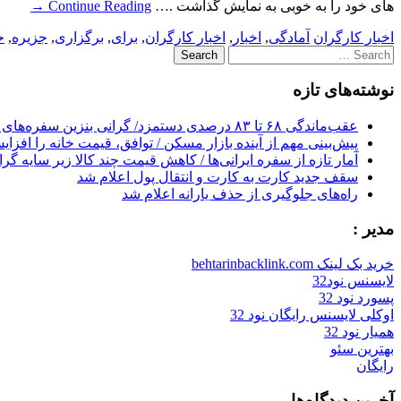
های خود را به خوبی به نمایش گذاشت .…
Continue Reading
→
اخبار کارگران
آمادگی
,
اخبار
,
اخبار کارگران
,
برای
,
برگزاری
,
جزیره
,
خ
Search
for:
نوشته‌های تازه
عقب‌ماندگی ۶۸ تا ۸۳ درصدی دستمزد/ گرانی بنزین سفره‌های خالی کارگران را ذوب می‌کند
پیش‌بینی مهم از آینده بازار مسکن / توافق، قیمت خانه را افزا
آمار تازه از سفره ایرانی‌ها / کاهش قیمت چند کالا زیر سایه گر
سقف جدید کارت به کارت و انتقال پول اعلام شد
راه‌های جلوگیری از حذف یارانه اعلام شد
مدیر :
خرید بک لینک behtarinbacklink.com
لایسنس نود32
پسورد نود 32
اوکلی لایسنس رایگان نود 32
همیار نود 32
بهترین سئو
رایگان
آخرین دیدگاه‌ها