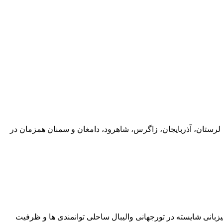
ماه) کارگران تراورس اسلامشهر تهران، کرج، لرستان، آذربایجان، زاگرس، شاهرود، دامغان و سمنان همزمان در
انی شایسته در تورجهانی والیبال ساحلی توانمندی ها و ظرفیت