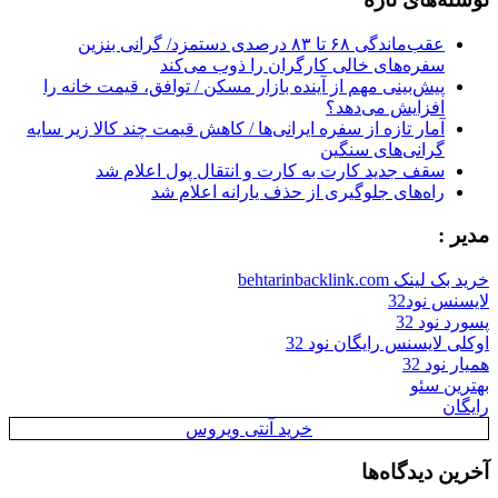
عقب‌ماندگی ۶۸ تا ۸۳ درصدی دستمزد/ گرانی بنزین
سفره‌های خالی کارگران را ذوب می‌کند
پیش‌بینی مهم از آینده بازار مسکن / توافق، قیمت خانه را
افزایش می‌دهد؟
آمار تازه از سفره ایرانی‌ها / کاهش قیمت چند کالا زیر سایه
گرانی‌های سنگین
سقف جدید کارت به کارت و انتقال پول اعلام شد
راه‌های جلوگیری از حذف یارانه اعلام شد
مدیر :
خرید بک لینک behtarinbacklink.com
لایسنس نود32
پسورد نود 32
اوکلی لایسنس رایگان نود 32
همیار نود 32
بهترین سئو
رایگان
خرید آنتی ویروس
آخرین دیدگاه‌ها