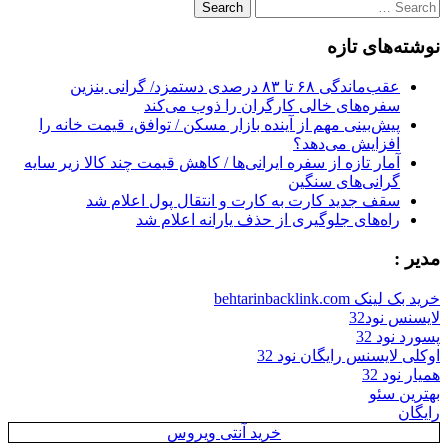
Search
for:
نوشته‌های تازه
عقب‌ماندگی ۶۸ تا ۸۳ درصدی دستمزد/ گرانی بنزین
سفره‌های خالی کارگران را ذوب می‌کند
پیش‌بینی مهم از آینده بازار مسکن / توافق، قیمت خانه را
افزایش می‌دهد؟
آمار تازه از سفره ایرانی‌ها / کاهش قیمت چند کالا زیر سایه
گرانی‌های سنگین
سقف جدید کارت به کارت و انتقال پول اعلام شد
راه‌های جلوگیری از حذف یارانه اعلام شد
مدیر :
خرید بک لینک behtarinbacklink.com
لایسنس نود32
پسورد نود 32
اوکلی لایسنس رایگان نود 32
همیار نود 32
بهترین سئو
رایگان
خرید آنتی ویروس