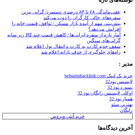
عقب‌ماندگی ۶۸ تا ۸۳ درصدی دستمزد/ گرانی بنزین
سفره‌های خالی کارگران را ذوب می‌کند
پیش‌بینی مهم از آینده بازار مسکن / توافق، قیمت خانه را
افزایش می‌دهد؟
آمار تازه از سفره ایرانی‌ها / کاهش قیمت چند کالا زیر سایه
گرانی‌های سنگین
سقف جدید کارت به کارت و انتقال پول اعلام شد
راه‌های جلوگیری از حذف یارانه اعلام شد
مدیر :
خرید بک لینک behtarinbacklink.com
لایسنس نود32
پسورد نود 32
اوکلی لایسنس رایگان نود 32
همیار نود 32
بهترین سئو
رایگان
خرید آنتی ویروس
آخرین دیدگاه‌ها