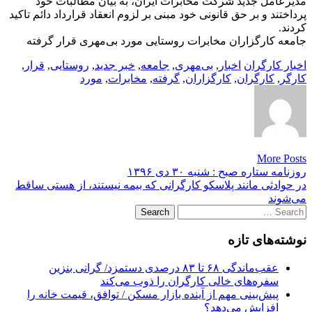
مدیرعامل جدید شرکت مخابرات ایران، به بیان مطالبات خود
پرداختند و بر حق قانونی خود مبنی بر لزوم انعقاد قرارداد دائم تاکید
کردند.
جامعه کارگزاران مخابرات روستایی مورد بی‌مهری قرار گرفته‌
اخبار کارگران
اخبار
,
بی‌مهری
,
جامعه
,
خبر جدید
,
روستایی
,
قرار
,
کارگر
,
کارگران
,
کارگزاران
,
گرفته
,
مخابرات
,
مورد
More Posts
Post
روزنامه ستاره صبح : شنبه ۳۰ دی ۱۳۹۶
در حوادثی مانند پلاسکو کارگرانی که بیمه نیستند، از هستی ساقط
navigation
می‌شوند
Search
for:
نوشته‌های تازه
عقب‌ماندگی ۶۸ تا ۸۳ درصدی دستمزد/ گرانی بنزین
سفره‌های خالی کارگران را ذوب می‌کند
پیش‌بینی مهم از آینده بازار مسکن / توافق، قیمت خانه را
افزایش می‌دهد؟