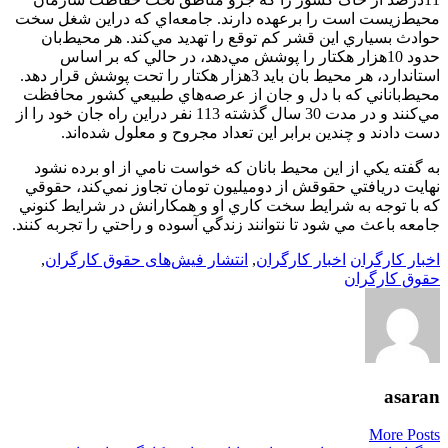
محيط‌زيست است را برعهده دارند. جامعه‌اي که دراين شغل سخت
حوادث بسياري اين قشر کم توقع را تهديد مي‌کند. هر محيط‌بان
حدود 10‌هزار هکتار را پوشش مي‌دهد، در حالي که بر اساس
استاندارد، هر محيط بان بايد 3‌هزار هکتار را تحت پوشش قرار دهد.
محيط‌باناني که با دل و جان از عرصه‌هاي طبيعي کشور محافظت
مي‌کنند و در مدت 30 سال گذشته 113 نفر دراين راه جان خود را از
دست دادند و چندين برابر اين تعداد مجروح و معلول شده‌اند.
به گفته يکي از اين محيط بانان که خواست نامي از او برده نشود
نهايت دريافتي حقوقش از دو‌ميليون تومان تجاوز نمي‌کند، حقوقي
که با توجه به شرايط سخت کاري او و همکارانش در شرايط کنوني
جامعه باعث مي شود تا نتوانند زندگي آسوده و راحتي را تجربه کنند.
اخبار کارگران
اخبار کارگران
,
انتشار فیش‌‌های حقوق کارگران
,
حقوق کارگران
asaran
More Posts