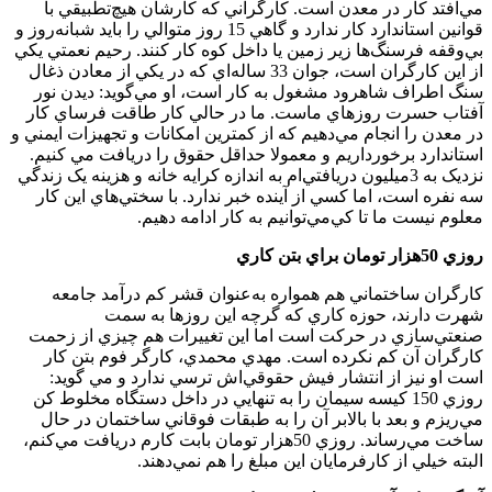
مي‌افتد کار در معدن است. کارگراني که کارشان هيچ‌تطبيقي با
قوانين استاندارد کار ندارد و گاهي 15 روز متوالي را بايد شبانه‌روز و
بي‌وقفه فرسنگ‌ها زير زمين يا داخل كوه كار كنند. رحيم نعمتي يکي
از اين کارگران است، جوان 33 ساله‌اي که در يکي از معادن ذغال
سنگ اطراف شاهرود مشغول به کار است، او مي‌گويد: ديدن نور
آفتاب حسرت روزهاي ماست. ما در حالي کار طاقت فرساي کار
در معدن را انجام مي‌دهيم که از کمترين امکانات و تجهيزات ايمني و
استاندارد برخورداريم و معمولا حداقل حقوق را دريافت مي کنيم.
نزديک به 3‌ميليون دريافتي‌ام به اندازه کرايه خانه و هزينه يک زندگي
سه نفره است، اما كسي از آينده خبر ندارد. با سختي‌هاي اين كار
معلوم نيست ما تا كي‌مي‌توانيم به كار ادامه دهيم.
روزي 50‌هزار تومان براي بتن کاري
کارگران ساختماني هم همواره به‌عنوان قشر کم درآمد جامعه
شهرت دارند، حوزه کاري که گرچه اين روزها به سمت
صنعتي‌سازي در حرکت است اما اين تغييرات هم چيزي از زحمت
کارگران آن کم نکرده است. مهدي محمدي، کارگر فوم بتن کار
است او نيز از انتشار فيش حقوقي‌اش ترسي ندارد و مي گويد:
روزي 150 کيسه سيمان را به تنهايي در داخل دستگاه مخلوط کن
مي‌ريزم و بعد با بالابر آن را به طبقات فوقاني ساختمان در حال
ساخت مي‌رساند. روزي 50‌هزار تومان بابت کارم دريافت مي‌کنم،
البته خيلي از کارفرمايان اين مبلغ را هم نمي‌دهند.