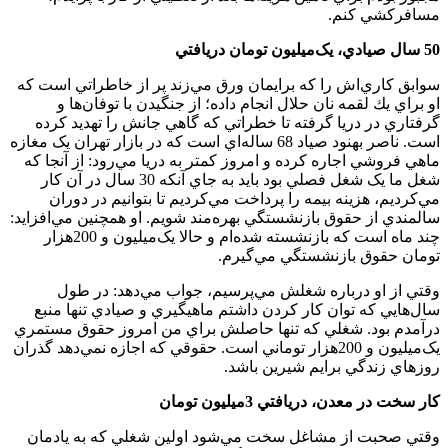
مسافرکشي کنم.
50 سال صيادي، يک‌ميليون تومان دريافتي
سوابق کاري‌اش را که برايمان ورق مي‌زند پر از خاطراتي است که
او براي يك لقمه نان حلال انجام داده؛ از جنگيدن با توفان‌ها و
گرفتاري در دريا گرفته تا خطراتي که گاهي جانش را تهديد کرده
است. ناصر بهنود صياد 68 ساله‌اي است که در بازار تهران يک مغازه
ماهي فروشي اجاره کرده و امروز کمتر به دريا مي‌رود: از آنجا که
شغل ما يک شغل فصلي بود بايد به جاي آنکه 30 سال در آن کار
مي‌کرديم، هزينه بيمه را پرداخت مي‌كرديم تا بتوانيم در دوران
سالمندي از حقوق بازنشستگي بهره‌مند ‌شويم. او همچنين مي‌افزايد:
چند ماه است که بازنشسته شده‌ام و حالا يک‌ميليون و 200‌هزار
تومان حقوق بازنشستگي مي‌گيرم.
وقتي از او درباره شغلش مي‌پرسيم، جواب مي‌دهد: در طول
سال‌هايي که توان کار کردن داشتم ماهيگيري و صيادي تنها منبع
درآمدم بود. شغلي که تنها حاصلش براي من امروز حقوق مستمري
يک‌ميليون و 200‌هزار توماني است. حقوقي که اجازه نمي‌دهد گذران
روزهاي زندگي برايم شيرين باشد.
کار سخت در معدن، دريافتي 3‌ميليون تومان
وقتي صحبت از مشاغل سخت مي‌شود اولين شغلي که به يادمان