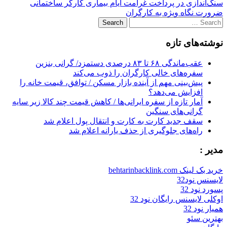
Post
سنگ‌اندازی در پرداخت غرامت ایام بیماری کارگر ساختمانی
ضرورت نگاه ویژه به کارگران
navigation
Search
for:
نوشته‌های تازه
عقب‌ماندگی ۶۸ تا ۸۳ درصدی دستمزد/ گرانی بنزین
سفره‌های خالی کارگران را ذوب می‌کند
پیش‌بینی مهم از آینده بازار مسکن / توافق، قیمت خانه را
افزایش می‌دهد؟
آمار تازه از سفره ایرانی‌ها / کاهش قیمت چند کالا زیر سایه
گرانی‌های سنگین
سقف جدید کارت به کارت و انتقال پول اعلام شد
راه‌های جلوگیری از حذف یارانه اعلام شد
مدیر :
خرید بک لینک behtarinbacklink.com
لایسنس نود32
پسورد نود 32
اوکلی لایسنس رایگان نود 32
همیار نود 32
بهترین سئو