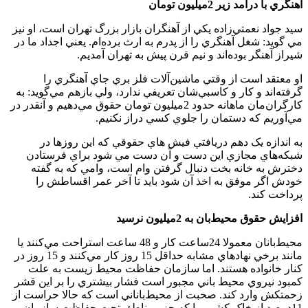
آهنگري با درآمد زير 2‌ميليون تومان
سيد جواد نعمتي‌زاده يکي از آهنگران بازار بزرگ تهران است، او نيز
مي گويد:‌ شغل آهنگري را از پدرم به ارث برده‌ام. يعني اجداد ما در
شيراز آهنگر بوده‌اند و نيم قرن پيش به تهران آمديم.
او معتقد است از وقتي ماشين‌آلات فلز بري جاي آهنگري را
گرفته‌اند و کار و کاسبي‌شان تعريفي ندارد، ولي بازهم مي‌گويد: به
کارگران‌مان ماهانه حدود 2‌ميليون تومان حقوق مي‌دهيم و آنقدر در
مي‌آوريم که دستمان را جلوي کسي دراز نکنيم.
به اندازه يک دهم دريافتي فيش هاي حقوقي که اين روزها در
شبکه‌هاي مجازي اين دست و آن دست مي شود براي فرستادن
دخترش به خانه بخت دنبال گرفتن وام است، وامي که به گفته
خودش اگر موفق به اخذ آن شود بايد تا آخر عمر اقساطش را
پرداخت کند.
افزايش حقوق محيط‌بان‌ به 2‌ميليون نرسيد
محيط‌بانان معمولا 24ساعت کار و 48 ساعت استراحت مي‌کنند يا
مانند برخي نهادهاي مشابه حداقل 15 روز کار مي‌کنند و 15 روز در
کنار خانواده هستند. اما سازمان حفاظت محيط زيست به علت
کمبود نيروي محيط باني مجبور است فشار بيشتري را بر اين قشر
زحمتکش وارد کند. صحبت از محيط‌باناني است که حالا حراست از
11‌درصد از خاک کشور را که جزو مناطق تحت حفاظت سازمان