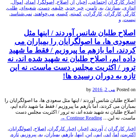
اخبار کارگران
اجتماعی
,
اخبار
,
از
,
اصلاح
,
اصولگرا
,
امداد
,
اموال
,
اندازی
,
بسازند/
,
به
,
تامین
,
خبر جدید
,
خلیفه
,
دست
,
شعبه‌ای
,
طلب
,
کارگر
,
کارگران
,
کارگران،
,
کمیته
,
کیسه
,
می‌‌خواهند
,
نمی‌شناسد
,
نیست
,
و
اصلاح طلبان شانس آوردند / اینها مثل
سعودی ها، ما اصولگرایان را بمباران می
کردند، اما بازهم ما پیروزیم / فقط ما شهید
داده ایم، اصلاح طلبان نه شهید شده اند، نه
ترور / اکثریت مجلس دست ماست، نه این
تازه به دوران رسیده ها!
Posted on
می 2, 2016
by
اصلاح طلبان شانس آوردند / اینها مثل سعودی ها، ما اصولگرایان را
بمباران می کردند، اما بازهم ما پیروزیم / فقط ما شهید داده ایم،
اصلاح طلبان نه شهید شده اند، نه ترور / اکثریت مجلس دست
ماست، نه این…
Continue Reading
→
اخبار کارگران
/
,
آوردند
,
اخبار
,
اخبار کارگران
,
اصلاح
,
اصولگرایان
,
اکثریت
,
اما
,
اند،
,
ایم،
,
این
,
اینها
,
بازهم
,
بمباران
,
به
,
پیروزیم
,
تازه
,