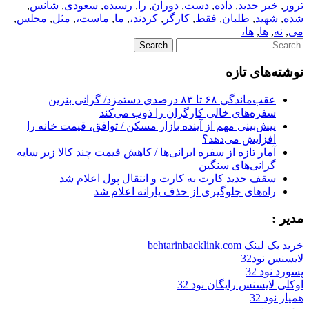
ترور
,
خبر جدید
,
داده
,
دست
,
دوران
,
را
,
رسیده
,
سعودی
,
شانس
,
شده
,
شهید
,
طلبان
,
فقط
,
کارگر
,
کردند،
,
ما
,
ماست،
,
مثل
,
مجلس
,
می
,
نه
,
ها
,
ها،
Search
for:
نوشته‌های تازه
عقب‌ماندگی ۶۸ تا ۸۳ درصدی دستمزد/ گرانی بنزین
سفره‌های خالی کارگران را ذوب می‌کند
پیش‌بینی مهم از آینده بازار مسکن / توافق، قیمت خانه را
افزایش می‌دهد؟
آمار تازه از سفره ایرانی‌ها / کاهش قیمت چند کالا زیر سایه
گرانی‌های سنگین
سقف جدید کارت به کارت و انتقال پول اعلام شد
راه‌های جلوگیری از حذف یارانه اعلام شد
مدیر :
خرید بک لینک behtarinbacklink.com
لایسنس نود32
پسورد نود 32
اوکلی لایسنس رایگان نود 32
همیار نود 32