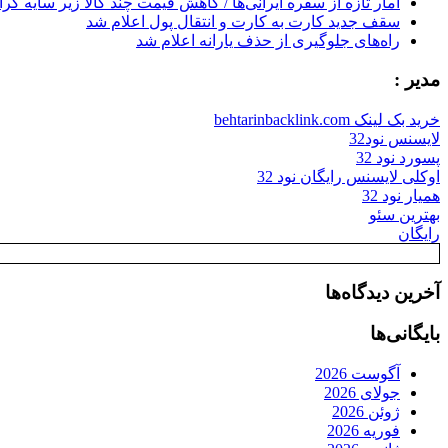
آمار تازه از سفره ایرانی‌ها / کاهش قیمت چند کالا زیر سایه گر
سقف جدید کارت به کارت و انتقال پول اعلام شد
راه‌های جلوگیری از حذف یارانه اعلام شد
مدیر :
خرید بک لینک behtarinbacklink.com
لایسنس نود32
پسورد نود 32
اوکلی لایسنس رایگان نود 32
همیار نود 32
بهترین سئو
رایگان
آخرین دیدگاه‌ها
بایگانی‌ها
آگوست 2026
جولای 2026
ژوئن 2026
فوریه 2026