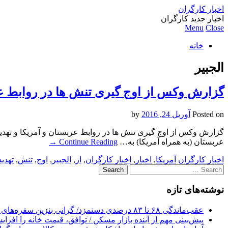
اخبار کارگران
اخبار جدید کارگران
Menu
Close
خانه
الجبیر
گزارش وکس از اوج گیری تنش ها در روابط عرب
Posted on
آوریل 24, 2016
by
عربستان (به همراه آمریکا) به…
Continue Reading
→
اخبار کارگران
آمریکا
,
اخبار
,
اخبار کارگران
,
از
,
الجبیر
,
اوج
,
تنش
,
تهدید
Search
for:
نوشته‌های تازه
عقب‌ماندگی ۶۸ تا ۸۳ درصدی دستمزد/ گرانی بنزین سفره‌های خالی کارگران را ذوب می‌کند
پیش‌بینی مهم از آینده بازار مسکن / توافق، قیمت خانه را افزا