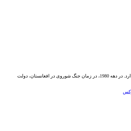
گزارش وکس از اوج گیری تنش ها در روابط عربستان و آمریکا و تهدید عادل الجبیرعربستان پیشینه دور و درازی در جنبش های تروریستی دارد. در دهه 1980، در زمان جنگ شوروی در افغانستان، دولت
کس