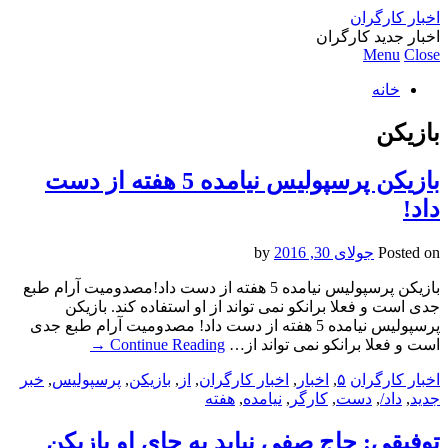
اخبار کارگران
اخبار جدید کارگران
Menu
Close
خانه
بازیکن
بازیکن پرسپولیس نیامده 5 هفته از دست
داد!
Posted on
جولای 30, 2016
by
بازیکن پرسپولیس نیامده 5 هفته از دست داد!مصدومیت آرام طبع
جدی است و فعلا برانکو نمی تواند از او استفاده کند. بازیکن
پرسپولیس نیامده 5 هفته از دست داد! مصدومیت آرام طبع جدی
است و فعلا برانکو نمی تواند از…
Continue Reading
→
اخبار کارگران
۵
,
اخبار
,
اخبار کارگران
,
از
,
بازیکن
,
پرسپولیس
,
خبر
جدید
,
داد/
,
دست
,
کارگر
,
نیامده
,
هفته
توفیقی: حاج صفی نیاید به جای او بازیکن