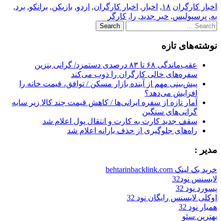
اخبار کارگران
۱۸
,
اخبار
,
اخبار کارگران
,
اردو
,
بازیکن
,
برانکو
,
برد
,
به
,
پرسپولیس
,
خبر جدید
,
را
,
کارگر
Search
for:
نوشته‌های تازه
عقب‌ماندگی ۶۸ تا ۸۳ درصدی دستمزد/ گرانی بنزین
سفره‌های خالی کارگران را ذوب می‌کند
پیش‌بینی مهم از آینده بازار مسکن / توافق، قیمت خانه را
افزایش می‌دهد؟
آمار تازه از سفره ایرانی‌ها / کاهش قیمت چند کالا زیر سایه
گرانی‌های سنگین
سقف جدید کارت به کارت و انتقال پول اعلام شد
راه‌های جلوگیری از حذف یارانه اعلام شد
مدیر :
خرید بک لینک behtarinbacklink.com
لایسنس نود32
پسورد نود 32
اوکلی لایسنس رایگان نود 32
همیار نود 32
بهترین سئو