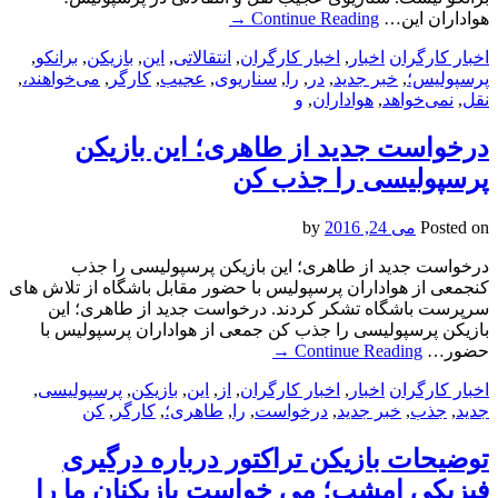
هواداران این…
Continue Reading
→
اخبار کارگران
اخبار
,
اخبار کارگران
,
انتقالاتی
,
این
,
بازیکن
,
برانکو
,
پرسپولیس؛
,
خبر جدید
,
در
,
را
,
سناریوی
,
عجیب
,
کارگر
,
می‌خواهند،
,
نقل
,
نمی‌خواهد
,
هواداران
,
و
درخواست جدید از طاهری؛ این بازیکن
پرسپولیسی را جذب کن
Posted on
می 24, 2016
by
درخواست جدید از طاهری؛ این بازیکن پرسپولیسی را جذب
کنجمعی از هواداران پرسپولیس با حضور مقابل باشگاه از تلاش های
سرپرست باشگاه تشکر کردند. درخواست جدید از طاهری؛ این
بازیکن پرسپولیسی را جذب کن جمعی از هواداران پرسپولیس با
حضور…
Continue Reading
→
اخبار کارگران
اخبار
,
اخبار کارگران
,
از
,
این
,
بازیکن
,
پرسپولیسی
,
جدید
,
جذب
,
خبر جدید
,
درخواست
,
را
,
طاهری؛
,
کارگر
,
کن
توضیحات بازیکن تراکتور درباره درگیری
فیزیکی امشب؛ می خواست بازیکنان ما را