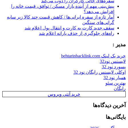
سفره‌های خالی کارگران را ذوب می‌کند
پیش‌بینی مهم از آینده بازار مسکن / توافق، قیمت خانه را
افزایش می‌دهد؟
آمار تازه از سفره ایرانی‌ها / کاهش قیمت چند کالا زیر سایه
گرانی‌های سنگین
سقف جدید کارت به کارت و انتقال پول اعلام شد
راه‌های جلوگیری از حذف یارانه اعلام شد
مدیر :
خرید بک لینک behtarinbacklink.com
لایسنس نود32
پسورد نود 32
اوکلی لایسنس رایگان نود 32
همیار نود 32
بهترین سئو
رایگان
خرید آنتی ویروس
آخرین دیدگاه‌ها
بایگانی‌ها