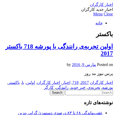
اخبار کارگران
اخبار جدید کارگران
Menu
Close
خانه
باکستر
اولین تجربه‌ی رانندگی با پورشه 718 باکستر
2017
Posted on
مارس 9, 2016
by
پرس نیوز مد روز
اخبار کارگران
2017
,
718
,
اخبار
,
اخبار کارگران
,
اولین
,
با
,
باکستر
,
پورشه
,
تجربه‌ی
,
خبر جدید
,
رانندگی
,
کارگر
Search
for:
نوشته‌های تازه
عقب‌ماندگی ۶۸ تا ۸۳ درصدی دستمزد/ گرانی بنزین