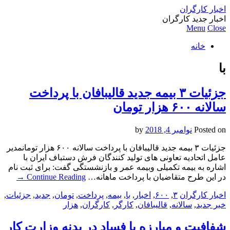
اخبار کارگران
اخبار جدید کارگران
Menu
Close
خانه
با
جزئیات ۳ بیمه جدید قالیبافان با پرداخت
سالانه ۶۰۰ هزار تومان
Posted on
نوامبر 4, 2018
by
جزئیات ۳ بیمه جدید قالیبافان با پرداخت سالانه ۶۰۰ هزار تومانمدیر
عامل اتحادیه تعاونی های تولید کنندگان فرش دستباف ایران با
اشاره به بیمه تکمیلی وبیمه عمر و بازنشستگی گفت: برای ثبت نام
در این طرح متقاضیان با پرداخت ماهانه…
Continue Reading
→
اخبار کارگران
۳
,
۶۰۰
,
اخبار
,
با
,
بیمه
,
پرداخت
,
تومان
,
جدید
,
جزئیات
,
خبر جدید
,
سالانه
,
قالیبافان
,
کارگر
,
کارگران
,
هزار
شفافیت و مبارزه با فساد در بدنه وزارت کار