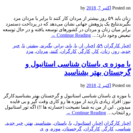
Posted on
اکتبر 7, 2018
by
زنان باید ۵۹ روز بیشتر از مردان کار کنند تا برابر با مردان مزد
بگیرندنتایج یک پژوهش جهانی نشان می‌دهد که در پرداخت دستمزد
برابر میان زنان و مردان در کشورهای توسعه یافته و در حال توسعه
تبعیض وجود دارد؛…
Continue Reading
→
اخبار کارگران
۵۹
,
اخبار
,
از
,
با
,
باید
,
برابر
,
بگیرند
,
بیشتر
,
تا
,
خبر
جدید
,
روز
,
زنان
,
کار
,
کارگر
,
کارگران
,
کنند
,
مردان
,
مزد
با موزه ی باستان شناسی استانبول و
گرجستان بهتر بشناسید
Posted on
اکتبر 2, 2018
by
با موزه ی باستان شناسی استانبول و گرجستان بهتر بشناسیدکارگر
نیوز: افراد زیادی بازدید از موزه ها رو کاری وقت گیر و بی فایده
میدونن . این از من به شما نصیحت (جسارته ها !!) اگه تور استانبول
رو انتخاب…
Continue Reading
→
اخبار کارگران
اخبار
,
استانبول
,
با
,
باستان
,
بشناسید
,
بهتر
,
خبر جدید
,
شناسی
,
کارگر
,
کارگران
,
گرجستان
,
موزه‌
,
و
,
ی