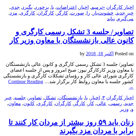
اخبار کارگران
«ترمیم
,
اخبار
,
اعتراضات
,
با
,
برخورد
,
بگیرد
,
جدی
,
خبر جدید
,
خشونت‌بار
,
را
,
صورت
,
کارگر
,
کارگران
,
کارگری
,
مزد
,
می‌گیرم
,
نباید
تصاویر/ جلسه 3 تشکل رسمی کارگری و
کانون عالی بازنشستگان با معاون وزیر کار
Posted on
اکتبر 18, 2018
by
تصاویر/ جلسه 3 تشکل رسمی کارگری و کانون عالی بازنشستگان
با معاون وزیر کارکارگر نیوز: صبح امروز و پس از جلسه اعضای
کارگری شورای عالی کار و رؤسای تشکلات کارگری و بازنشستگی
کشور جلسه با معاون روابط کار برگزار شد…
Continue Reading
→
اخبار کارگران
۳
,
اخبار
,
با
,
بازنشستگان
,
تشکل
,
تصاویر
,
جلسه
,
خبر
جدید
,
رسمی
,
عالی
,
کار
,
کارگر
,
کارگران
,
کارگری
,
کانون
,
معاون
,
و
,
وزیر
زنان باید ۵۹ روز بیشتر از مردان کار کنند تا
برابر با مردان مزد بگیرند