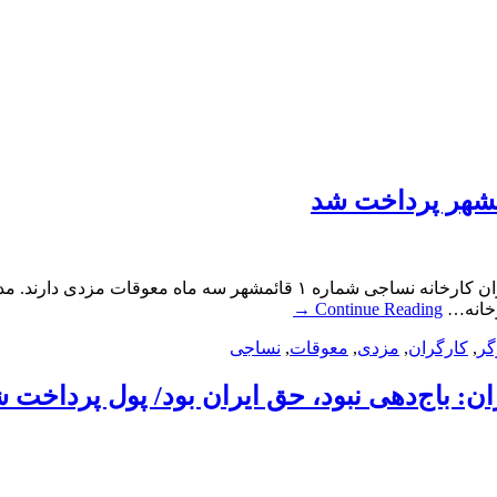
مشهر پرداخت شد
بخشی از معوقات مزدی کارگران نساجی قائمشهر پرداخت شدکارگران کارخانه نس
رخانه…
Continue Reading
→
گر
,
کارگران
,
مزدی
,
معوقات
,
نساجی
خت 400‌میلیون‌دلار به ایران‌: باج‌دهی نبود، حق ایران بود/