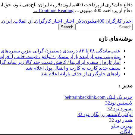
دفاع جان‌کری از پرداخت 400‌میلیون‌دلار به ای
دفاع از پرداخت 400 میلیون…
Continue Reading
→
اخبار کارگران
400‌میلیون‌دلار
,
اخبار
,
اخبار کارگران
,
از
,
انقلاب
,
ایران
,
Search
for:
نوشته‌های تازه
عقب‌ماندگی ۶۸ تا ۸۳ درصدی دستمزد/ گرانی بنزین سفره‌های خالی کارگران را ذوب می‌کند
پیش‌بینی مهم از آینده بازار مسکن / توافق، قیمت خانه را افزا
آمار تازه از سفره ایرانی‌ها / کاهش قیمت چند کالا زیر سایه گر
سقف جدید کارت به کارت و انتقال پول اعلام شد
راه‌های جلوگیری از حذف یارانه اعلام شد
مدیر :
خرید بک لینک behtarinbacklink.com
لایسنس نود32
پسورد نود 32
اوکلی لایسنس رایگان نود 32
همیار نود 32
بهترین سئو
رایگان