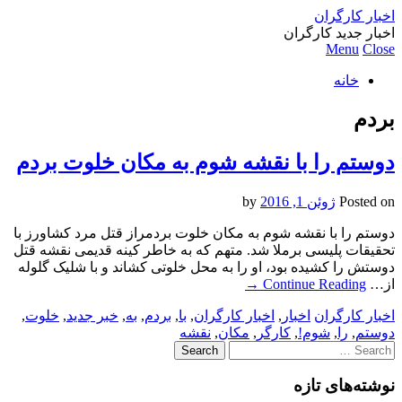
اخبار کارگران
اخبار جدید کارگران
Menu
Close
خانه
بردم
دوستم را با نقشه شوم به مکان خلوت بردم
Posted on
ژوئن 1, 2016
by
دوستم را با نقشه شوم به مکان خلوت بردمراز قتل مرد کشاورز با
تحقیقات پلیسی برملا شد. متهم که به خاطر کینه قدیمی نقشه قتل
دوستش را کشیده بود، او را به محل خلوتی کشاند و با شلیک گلوله
از…
Continue Reading
→
اخبار کارگران
اخبار
,
اخبار کارگران
,
با
,
بردم
,
به
,
خبر جدید
,
خلوت
,
دوستم
,
را
,
شوم!
,
کارگر
,
مکان
,
نقشه
Search
for:
نوشته‌های تازه