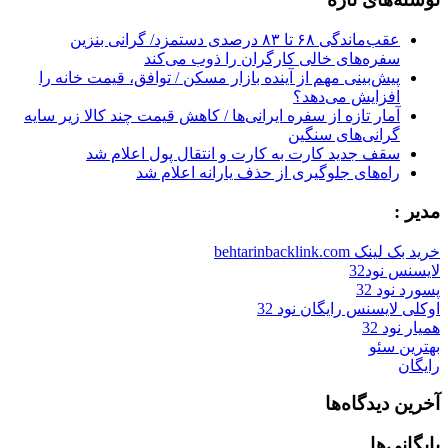
عقب‌ماندگی ۶۸ تا ۸۳ درصدی دستمزد/ گرانی بنزین
سفره‌های خالی کارگران را ذوب می‌کند
پیش‌بینی مهم از آینده بازار مسکن / توافق، قیمت خانه را
افزایش می‌دهد؟
آمار تازه از سفره ایرانی‌ها / کاهش قیمت چند کالا زیر سایه
گرانی‌های سنگین
سقف جدید کارت به کارت و انتقال پول اعلام شد
راه‌های جلوگیری از حذف یارانه اعلام شد
مدیر :
خرید بک لینک behtarinbacklink.com
لایسنس نود32
پسورد نود 32
اوکلی لایسنس رایگان نود 32
همیار نود 32
بهترین سئو
رایگان
آخرین دیدگاه‌ها
بایگانی‌ها