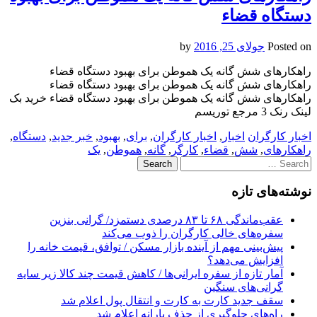
دستگاه قضاء
Posted on
جولای 25, 2016
by
راهکارهای شش گانه یک هموطن برای بهبود دستگاه قضاء
راهکارهای شش گانه یک هموطن برای بهبود دستگاه قضاء
راهکارهای شش گانه یک هموطن برای بهبود دستگاه قضاء خرید بک
لینک رنک 3 مرجع توریسم
اخبار کارگران
اخبار
,
اخبار کارگران
,
برای
,
بهبود
,
خبر جدید
,
دستگاه
,
راهکارهای
,
شش
,
قضاء
,
کارگر
,
گانه
,
هموطن
,
یک
Search
for:
نوشته‌های تازه
عقب‌ماندگی ۶۸ تا ۸۳ درصدی دستمزد/ گرانی بنزین
سفره‌های خالی کارگران را ذوب می‌کند
پیش‌بینی مهم از آینده بازار مسکن / توافق، قیمت خانه را
افزایش می‌دهد؟
آمار تازه از سفره ایرانی‌ها / کاهش قیمت چند کالا زیر سایه
گرانی‌های سنگین
سقف جدید کارت به کارت و انتقال پول اعلام شد
راه‌های جلوگیری از حذف یارانه اعلام شد