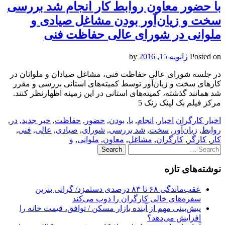
با حضور معاون روابط کار انجام شد بررسی
سخت و زیان‌آور بودن مشاغل صیادی و
ملوانی در شورای عالی حفاظت فنی
Posted on
ژانویه 15, 2016
by
در جلسه شورای عالی حفاظت فنی، مشاغل صیادان و ملوانان در
کارهای سخت و زیان‌آور توسط کمیته‌های استانی بررسی و مقرر
شد همانند گذشته، کمیته‌های استانی در این زمینه اظهارنظر کنند.
مرکز فیلم بک لینک رنک 5
اخبار کارگران
اخبار
,
انجام
,
با
,
بودن
,
حضور
,
حفاظت
,
خبر جدید
,
در
,
روابط
,
زیان‌آور
,
سخت
,
شد بررسی
,
شورای
,
صیادی
,
عالی
,
فنی
,
کار
,
کارگر
,
کارگران
,
مشاغل
,
معاون
,
ملوانی
,
و
Search
for:
نوشته‌های تازه
عقب‌ماندگی ۶۸ تا ۸۳ درصدی دستمزد/ گرانی بنزین
سفره‌های خالی کارگران را ذوب می‌کند
پیش‌بینی مهم از آینده بازار مسکن / توافق، قیمت خانه را
افزایش می‌دهد؟