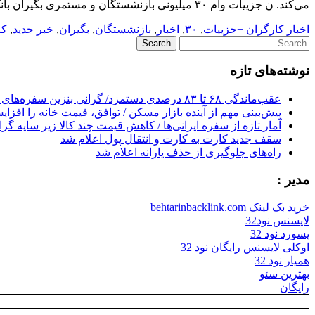
می‌کند. ن جزییات وام ۳۰ میلیونی بازنشستگان و مستمری بگیران بانک رفاه…
اخبار کارگران
+جزییات
,
۳۰
,
اخبار
,
بازنشستگان
,
بگیران
,
خبر جدید
,
کا
Search
for:
نوشته‌های تازه
عقب‌ماندگی ۶۸ تا ۸۳ درصدی دستمزد/ گرانی بنزین سفره‌های خالی کارگران را ذوب می‌کند
پیش‌بینی مهم از آینده بازار مسکن / توافق، قیمت خانه را افزا
آمار تازه از سفره ایرانی‌ها / کاهش قیمت چند کالا زیر سایه گر
سقف جدید کارت به کارت و انتقال پول اعلام شد
راه‌های جلوگیری از حذف یارانه اعلام شد
مدیر :
خرید بک لینک behtarinbacklink.com
لایسنس نود32
پسورد نود 32
اوکلی لایسنس رایگان نود 32
همیار نود 32
بهترین سئو
رایگان