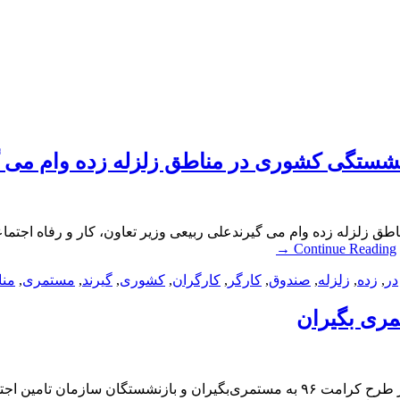
نشستگی کشوری در مناطق زلزله زده وام می گ
طق زلزله زده وام می گیرندعلی ربیعی وزیر تعاون، کار و رفاه ا
→
Continue Reading
در
,
زده
,
زلزله
,
صندوق
,
کارگر
,
کارگران
,
کشوری
,
گیرند
,
مستمری
,
من
ن جزییات وام ۳۰ میلیونی بازنشستگان و مستمری بگیرانبانک رفاه در طرح کرامت ۹۶ به م