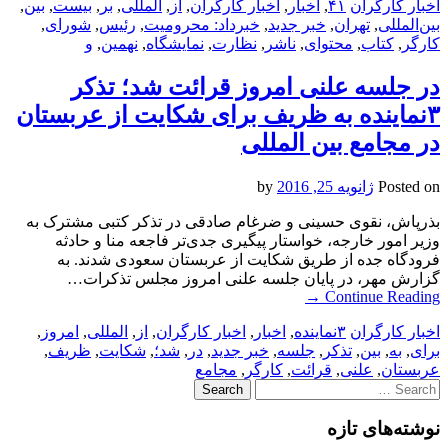
اخبار کارگران
۴۱
,
اخبار
,
اخبار کارگران
,
از
,
المللی
,
بر
,
بیست
,
بین
,
بین‌المللی
,
تهران
,
خبر جدید
,
خبرداد: محرومیت
,
رئیس
,
شورای
,
کارگر
,
کتاب
,
محتوای
,
ناشر
,
نظارت
,
نمایشگاه
,
نهمین
,
و
در جلسه علنی امروز قرائت شد؛ تذکر
۳نماینده به ظریف برای شکایت از عربستان
در مجامع بین المللی
Posted on
ژانویه 25, 2016
by
بذرپاش، نقوی حسینی و ضرغام صادقی در تذکر کتبی مشترک به
وزیر امور خارجه، خواستار پیگیری جدی‌تر فاجعه منا و حادثه
فرودگاه جده از طریق شکایت از عربستان سعودی شدند. به
گزارش مهر، در پایان جلسه علنی امروز مجلس تذکرات…
→
Continue Reading
اخبار کارگران
۳نماینده
,
اخبار
,
اخبار کارگران
,
از
,
المللی
,
امروز
,
برای
,
به
,
بین
,
تذکر
,
جلسه
,
خبر جدید
,
در
,
شد؛
,
شکایت
,
ظریف
,
عربستان
,
علنی
,
قرائت
,
کارگر
,
مجامع
Search
for:
نوشته‌های تازه