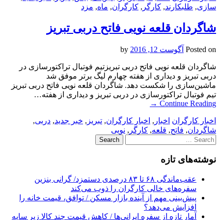
سازی
,
طلبکارند
,
کارگر
,
کارگران
,
ماه
,
مزد
شاگردان قلعه نویی فاتح دربی تبریز
Posted on
آگوست 12, 2016
by
شاگردان قلعه نویی فاتح دربی تبریزتیم فوتبال تراکتورسازی در
دربی تبریز و دیداری از هفته چهارم لیگ برتر موفق شد
ماشین‌سازی را شکست دهد. شاگردان قلعه نویی فاتح دربی تبریز
تیم فوتبال تراکتورسازی در دربی تبریز و دیداری از هفته…
→
Continue Reading
اخبار کارگران
اخبار
,
اخبار کارگران
,
تبریز
,
خبر جدید
,
دربی
,
شاگردان
,
فاتح
,
قلعه
,
کارگر
,
نویی
Search
for:
نوشته‌های تازه
عقب‌ماندگی ۶۸ تا ۸۳ درصدی دستمزد/ گرانی بنزین
سفره‌های خالی کارگران را ذوب می‌کند
پیش‌بینی مهم از آینده بازار مسکن / توافق، قیمت خانه را
افزایش می‌دهد؟
آمار تازه از سفره ایرانی‌ها / کاهش قیمت چند کالا زیر سایه