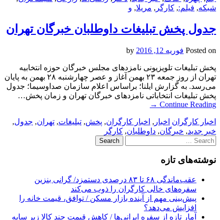
شبکه
,
فیلم:
,
کارگر
,
مریلا
,
و
جدول پخش تبلیغات داوطلبان خبرگان تهران
Posted on
فوریه 12, 2016
by
پخش تبلیغات تلویزیونی نامزدهای مجلس خبرگان حوزه انتخابیه
تهران از روز جمعه ۲۳ بهمن آغاز و عصر چهارشنبه ۲۸ بهمن به پایان
می‌رسد. به گزارش ایلنا؛ براساس اعلام سازمان صداوسیما؛ جدول
پخش تبلیغات انتخاباتی نامزدهای خبرگان تهران و زمان پخش…
→
Continue Reading
اخبار کارگران
اخبار
,
اخبار کارگران
,
پخش
,
تبلیغات
,
تهران
,
جدول
,
خبر جدید
,
خبرگان
,
داوطلبان
,
کارگر
Search
for:
نوشته‌های تازه
عقب‌ماندگی ۶۸ تا ۸۳ درصدی دستمزد/ گرانی بنزین
سفره‌های خالی کارگران را ذوب می‌کند
پیش‌بینی مهم از آینده بازار مسکن / توافق، قیمت خانه را
افزایش می‌دهد؟
آمار تازه از سفره ایرانی‌ها / کاهش قیمت چند کالا زیر سایه