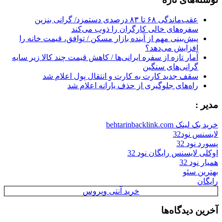
عقب‌ماندگی ۶۸ تا ۸۳ درصدی دستمزد/ گرانی بنزین
سفره‌های خالی کارگران را ذوب می‌کند
پیش‌بینی مهم از آینده بازار مسکن / توافق، قیمت خانه را
افزایش می‌دهد؟
آمار تازه از سفره ایرانی‌ها / کاهش قیمت چند کالا زیر سایه
گرانی‌های سنگین
سقف جدید کارت به کارت و انتقال پول اعلام شد
راه‌های جلوگیری از حذف یارانه اعلام شد
مدیر :
خرید بک لینک behtarinbacklink.com
لایسنس نود32
پسورد نود 32
اوکلی لایسنس رایگان نود 32
همیار نود 32
بهترین سئو
رایگان
خرید آنتی ویروس
آخرین دیدگاه‌ها