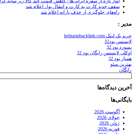
آمار تازه از سفره ایرانی‌ها / کاهش قیمت چند کالا زیر سایه گر
سقف جدید کارت به کارت و انتقال پول اعلام شد
راه‌های جلوگیری از حذف یارانه اعلام شد
مدیر :
خرید بک لینک behtarinbacklink.com
لایسنس نود32
پسورد نود 32
اوکلی لایسنس رایگان نود 32
همیار نود 32
بهترین سئو
رایگان
آخرین دیدگاه‌ها
بایگانی‌ها
آگوست 2026
جولای 2026
ژوئن 2026
فوریه 2026