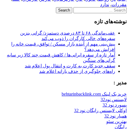
مقررات
,
ندارد
Search
for:
نوشته‌های تازه
عقب‌ماندگی ۶۸ تا ۸۳ درصدی دستمزد/ گرانی بنزین
سفره‌های خالی کارگران را ذوب می‌کند
پیش‌بینی مهم از آینده بازار مسکن / توافق، قیمت خانه را
افزایش می‌دهد؟
آمار تازه از سفره ایرانی‌ها / کاهش قیمت چند کالا زیر سایه
گرانی‌های سنگین
سقف جدید کارت به کارت و انتقال پول اعلام شد
راه‌های جلوگیری از حذف یارانه اعلام شد
مدیر :
خرید بک لینک behtarinbacklink.com
لایسنس نود32
پسورد نود 32
اوکلی لایسنس رایگان نود 32
همیار نود 32
بهترین سئو
رایگان