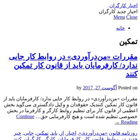
اخبار کارگران
اخبار جدید کارگران
Menu
Close
خانه
تمکین
مقررات «من‌درآوردی» در روابط کار جایی
ندارد/ کارفرمایان باید از قانون کار تمکین
کنند
Posted on
آگوست 27, 2017
by
مقررات «من‌درآوردی» در روابط کار جایی ندارد/ کارفرمایان باید از
قانون کار تمکین کنندیک حقوقدان و وکیل دادگستری می‌گوید بخش
اعظمی از قانون کار برای تنظیم روابط کارگر و کارفرما در بخش
خصوصی تنظیم شده است و هیچ کارفرمایی حق…
Continue
→
Reading
روزنامه قانون
«من‌درآوردی»
,
اخبار
,
از
,
باید
,
تمکین
,
جایی
,
خبر
جدید
,
در
,
روابط
,
قانون
,
کار
,
کارفرمایان
,
کارگر
,
کارگران
,
کنند
,