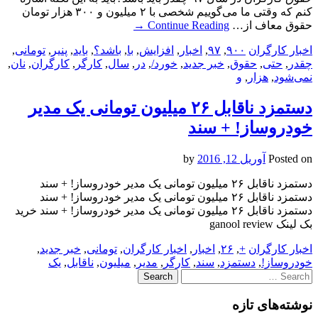
کنم که وقتی ما می‌گوییم شخصی با ۲ میلیون و ۳۰۰ هزار تومان
حقوق معاف از…
Continue Reading
→
اخبار کارگران
۹۰۰
,
۹۷
,
اخبار
,
افزایش
,
با
,
باشد؟
,
باید
,
پنیر
,
تومانی
,
چقدر
,
حتی
,
حقوق
,
خبر جدید
,
خورد/
,
در
,
سال
,
کارگر
,
کارگران
,
نان
,
نمی‌شود
,
هزار
,
و
دستمزد ناقابل ۲۶ میلیون تومانی یک مدیر
خودروساز! + سند
Posted on
آوریل 12, 2016
by
دستمزد ناقابل ۲۶ میلیون تومانی یک مدیر خودروساز! + سند
دستمزد ناقابل ۲۶ میلیون تومانی یک مدیر خودروساز! + سند
دستمزد ناقابل ۲۶ میلیون تومانی یک مدیر خودروساز! + سند خرید
بک لینک ganool review
اخبار کارگران
+
,
۲۶
,
اخبار
,
اخبار کارگران
,
تومانی
,
خبر جدید
,
خودروساز!
,
دستمزد
,
سند
,
کارگر
,
مدیر
,
میلیون
,
ناقابل
,
یک
Search
for:
نوشته‌های تازه