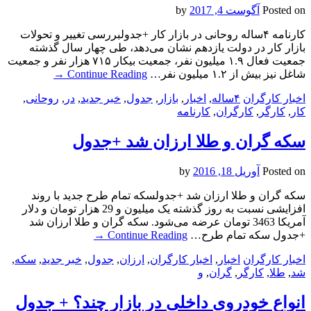
Posted on
آگوست 4, 2017
by
کارنامه ۴ساله روحانی در بازار کار +جدولبررسی تغییر و تحولات
بازار کار در دولت یازدهم نشان می‌دهد، طی چهار سال گذشته
جمعیت فعال ۱.۹ میلیون نفر، جمعیت بیکار ۷۱۵ هزار نفر و جمعیت
شاغل نیز بیش از ۱.۲ میلیون نفر…
Continue Reading
→
اخبار کارگران
۴ساله
,
اخبار
,
بازار
,
جدول
,
خبر جدید
,
در
,
روحانی
,
کار
,
کارگر
,
کارگران
,
کارنامه
سکه گران و طلا ارزان شد +جدول
Posted on
آوریل 18, 2016
by
سکه گران و طلا ارزان شد +جدولسکه تمام طرح جدید با روند
افزایشی نسبت به روز گذشته یک میلیون و 29 هزار تومان و دلار
آمریکا 3463 تومان عرضه می‌شود. سکه گران و طلا ارزان شد
+جدول سکه تمام طرح…
Continue Reading
→
اخبار کارگران
اخبار
,
اخبار کارگران
,
ارزان
,
جدول
,
خبر جدید
,
سکه
,
شد
,
طلا
,
کارگر
,
گران
,
و
انواع خودروی داخلی در بازار چند؟ + جدول