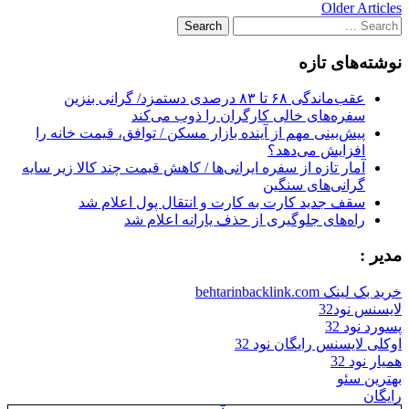
Post
Older Articles
Search
navigation
for:
نوشته‌های تازه
عقب‌ماندگی ۶۸ تا ۸۳ درصدی دستمزد/ گرانی بنزین
سفره‌های خالی کارگران را ذوب می‌کند
پیش‌بینی مهم از آینده بازار مسکن / توافق، قیمت خانه را
افزایش می‌دهد؟
آمار تازه از سفره ایرانی‌ها / کاهش قیمت چند کالا زیر سایه
گرانی‌های سنگین
سقف جدید کارت به کارت و انتقال پول اعلام شد
راه‌های جلوگیری از حذف یارانه اعلام شد
مدیر :
خرید بک لینک behtarinbacklink.com
لایسنس نود32
پسورد نود 32
اوکلی لایسنس رایگان نود 32
همیار نود 32
بهترین سئو
رایگان