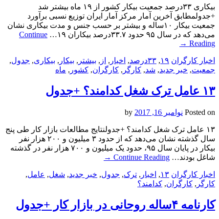
بیکاری ۳۳درصد جمعیت بیکار کشور از ۱۹ ماه بیشتر شد
+جدولمطابق آخرین آمار مرکز آمار ایران توزیع نسبی برآورد
جمعیت بیکار ۱۰ساله و بیشتر بر حسب جنس و مدت بیکاری نشان
می‌دهد که در سال ۹۵ حدود ۳۳.۷درصد بیکاران ۱۹…
Continue
→
Reading
اخبار کارگران
۱۹
,
۳۳درصد
,
اخبار
,
از
,
بیشتر
,
بیکار
,
بیکاری
,
جدول
,
جمعیت
,
خبر جدید
,
شد
,
کارگر
,
کارگران
,
کشور
,
ماه
۱۳ عامل ترک شغل کدامند؟ +جدول
Posted on
نوامبر 16, 2017
by
۱۳ عامل ترک شغل کدامند؟ +جدولنتایج مطالعات بازار کار طی پنج
سال گذشته نشان می‌دهد که از حدود ۳ میلیون و ۲۰۰ هزار نفر
بیکار در پایان سال ۹۵، حدود یک میلیون و ۷۰۰ هزار نفر در گذشته
شاغل بودند…
Continue Reading
→
اخبار کارگران
۱۳
,
اخبار
,
ترک
,
جدول
,
خبر جدید
,
شغل
,
عامل
,
کارگر
,
کارگران
,
کدامند؟
کارنامه ۴ساله روحانی در بازار کار +جدول