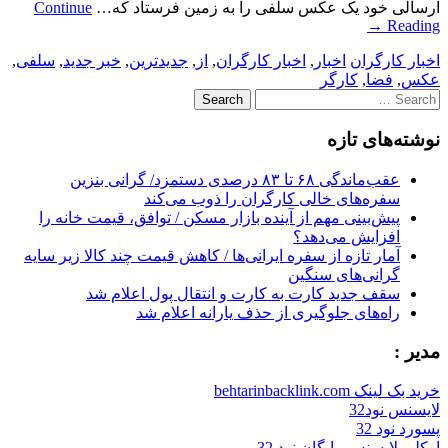
ارسالی خود یک عکس سلفی را به زمین فرستاد که…
Continue
→
Reading
اخبار کارگران
اخبار
,
اخبار کارگران
,
از
,
جدیدترین
,
خبر جدید
,
سلفی
,
عکس
,
فضا
,
کارگر
Search
for:
نوشته‌های تازه
عقب‌ماندگی ۶۸ تا ۸۳ درصدی دستمزد/ گرانی بنزین
سفره‌های خالی کارگران را ذوب می‌کند
پیش‌بینی مهم از آینده بازار مسکن / توافق، قیمت خانه را
افزایش می‌دهد؟
آمار تازه از سفره ایرانی‌ها / کاهش قیمت چند کالا زیر سایه
گرانی‌های سنگین
سقف جدید کارت به کارت و انتقال پول اعلام شد
راه‌های جلوگیری از حذف یارانه اعلام شد
مدیر :
خرید بک لینک behtarinbacklink.com
لایسنس نود32
پسورد نود 32
اوکلی لایسنس رایگان نود 32