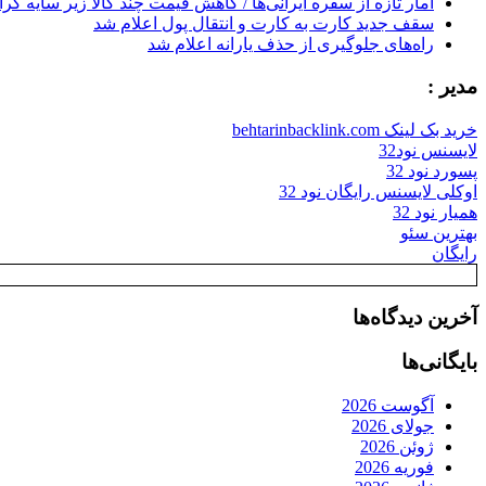
آمار تازه از سفره ایرانی‌ها / کاهش قیمت چند کالا زیر سایه گر
سقف جدید کارت به کارت و انتقال پول اعلام شد
راه‌های جلوگیری از حذف یارانه اعلام شد
مدیر :
خرید بک لینک behtarinbacklink.com
لایسنس نود32
پسورد نود 32
اوکلی لایسنس رایگان نود 32
همیار نود 32
بهترین سئو
رایگان
آخرین دیدگاه‌ها
بایگانی‌ها
آگوست 2026
جولای 2026
ژوئن 2026
فوریه 2026