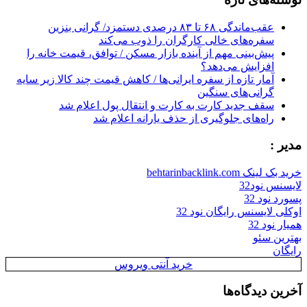
عقب‌ماندگی ۶۸ تا ۸۳ درصدی دستمزد/ گرانی بنزین
سفره‌های خالی کارگران را ذوب می‌کند
پیش‌بینی مهم از آینده بازار مسکن / توافق، قیمت خانه را
افزایش می‌دهد؟
آمار تازه از سفره ایرانی‌ها / کاهش قیمت چند کالا زیر سایه
گرانی‌های سنگین
سقف جدید کارت به کارت و انتقال پول اعلام شد
راه‌های جلوگیری از حذف یارانه اعلام شد
مدیر :
خرید بک لینک behtarinbacklink.com
لایسنس نود32
پسورد نود 32
اوکلی لایسنس رایگان نود 32
همیار نود 32
بهترین سئو
رایگان
خرید آنتی ویروس
آخرین دیدگاه‌ها