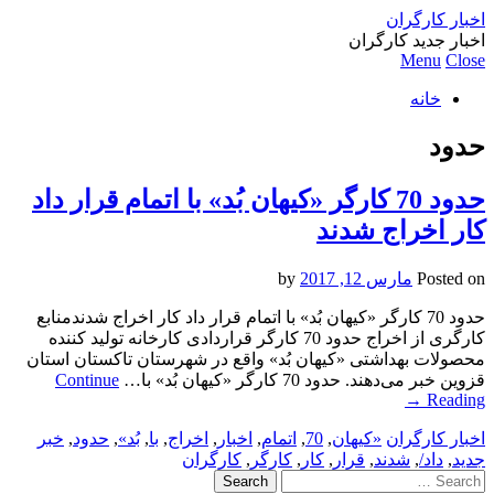
اخبار کارگران
اخبار جدید کارگران
Menu
Close
خانه
حدود
حدود 70 کارگر «کیهان بُد» با اتمام قرار داد
کار اخراج شدند
Posted on
مارس 12, 2017
by
حدود 70 کارگر «کیهان بُد» با اتمام قرار داد کار اخراج شدندمنابع
کارگری از اخراج حدود 70 کارگر قراردادی کارخانه تولید کننده
محصولات بهداشتی «کیهان بُد» واقع در شهرستان تاکستان استان
قزوین خبر می‌دهند. حدود 70 کارگر «کیهان بُد» با…
Continue
→
Reading
اخبار کارگران
«کیهان
,
70
,
اتمام
,
اخبار
,
اخراج
,
با
,
بُد»
,
حدود
,
خبر
جدید
,
داد/
,
شدند
,
قرار
,
کار
,
کارگر
,
کارگران
Search