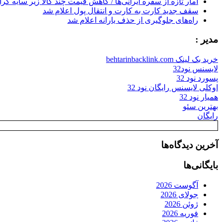
آمار تازه از سفره ایرانی‌ها / کاهش قیمت چند کالا زیر سایه گر
سقف جدید کارت به کارت و انتقال پول اعلام شد
راه‌های جلوگیری از حذف یارانه اعلام شد
مدیر :
خرید بک لینک behtarinbacklink.com
لایسنس نود32
پسورد نود 32
اوکلی لایسنس رایگان نود 32
همیار نود 32
بهترین سئو
رایگان
آخرین دیدگاه‌ها
بایگانی‌ها
آگوست 2026
جولای 2026
ژوئن 2026
فوریه 2026