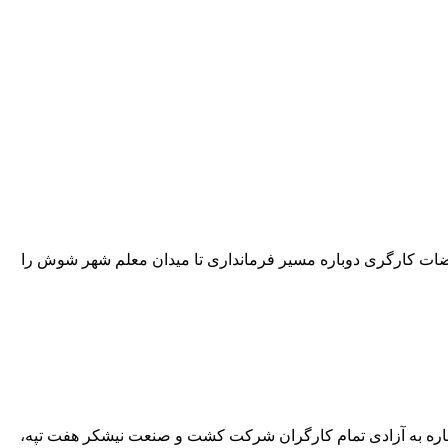
هفت تپه امروز (۳ آذر ماه) در بیستمین روز از شروع اعتراضات کارگری دوباره مسیر فرمانداری تا میدان معلم شهر شوش را
شاره به آزادی تمام کارگران شرکت کشت و صنعت نیشکر هفت‌ تپه،