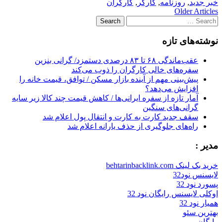
خبر جدید
,
روزنامه
,
کارگر
,
کارگران
Post
Older Articles
Search
navigation
for:
نوشته‌های تازه
عقب‌ماندگی ۶۸ تا ۸۳ درصدی دستمزد/ گرانی بنزین
سفره‌های خالی کارگران را ذوب می‌کند
پیش‌بینی مهم از آینده بازار مسکن / توافق، قیمت خانه را
افزایش می‌دهد؟
آمار تازه از سفره ایرانی‌ها / کاهش قیمت چند کالا زیر سایه
گرانی‌های سنگین
سقف جدید کارت به کارت و انتقال پول اعلام شد
راه‌های جلوگیری از حذف یارانه اعلام شد
مدیر :
خرید بک لینک behtarinbacklink.com
لایسنس نود32
پسورد نود 32
اوکلی لایسنس رایگان نود 32
همیار نود 32
بهترین سئو
رایگان