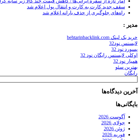
آمار تازه از سفره ایرانی‌ها / کاهش قیمت چند کالا زیر سایه گر
سقف جدید کارت به کارت و انتقال پول اعلام شد
راه‌های جلوگیری از حذف یارانه اعلام شد
مدیر :
خرید بک لینک behtarinbacklink.com
لایسنس نود32
پسورد نود 32
اوکلی لایسنس رایگان نود 32
همیار نود 32
بهترین سئو
رایگان
آخرین دیدگاه‌ها
بایگانی‌ها
آگوست 2026
جولای 2026
ژوئن 2026
فوریه 2026