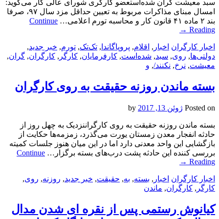
سبد معیشت گران شده‌استعضو کارگری شورای عالی کار می‌گوید:
امسال مبنای مذاکرات مربوط به تعیین حداقل مزد سال ۹۷، صرفا
بند ۲ ماده ۴۱ قانون کار و محاسبه تورم اعلامی…
Continue
→
Reading
اخبار کارگران
اخبار
,
اقلام
,
پروپاگاندا
,
تک‌تک
,
تورم
,
خبر جدید
,
دولتی‌ها
,
روی
,
سبد
,
شده‌است
,
کارفرمایان
,
کارگر
,
کارگران
,
گران
,
معیشت
,
نرخ
,
نکنند/
,
و
بسته ماندن روزنه حقیقت به روی کارگران
Posted on
ژوئن 13, 2017
by
بسته ماندن روزنه حقیقت به روی کارگراننزدیک به چهل روز از
حادثه انفجار معدن زمستان یورت می‌گذرد، زمزمه‌ها حکایت از
بازگشایی این واحد معدنی دارد اما در این میان هنوز جلسات کمیته
بررسی کننده این حادثه پشت درب‌های بسته برگزار…
Continue
→
Reading
اخبار کارگران
اخبار
,
بسته
,
به
,
حقیقت
,
خبر جدید
,
روزنه
,
روی
,
کارگر
,
کارگران
,
ماندن
کیانوش رستمی پس از نقره ای شدن مدال