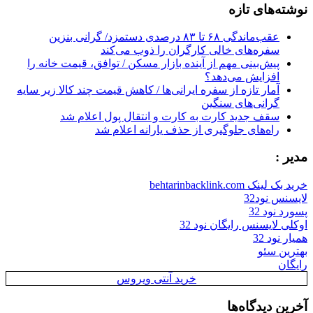
نوشته‌های تازه
عقب‌ماندگی ۶۸ تا ۸۳ درصدی دستمزد/ گرانی بنزین
سفره‌های خالی کارگران را ذوب می‌کند
پیش‌بینی مهم از آینده بازار مسکن / توافق، قیمت خانه را
افزایش می‌دهد؟
آمار تازه از سفره ایرانی‌ها / کاهش قیمت چند کالا زیر سایه
گرانی‌های سنگین
سقف جدید کارت به کارت و انتقال پول اعلام شد
راه‌های جلوگیری از حذف یارانه اعلام شد
مدیر :
خرید بک لینک behtarinbacklink.com
لایسنس نود32
پسورد نود 32
اوکلی لایسنس رایگان نود 32
همیار نود 32
بهترین سئو
رایگان
خرید آنتی ویروس
آخرین دیدگاه‌ها