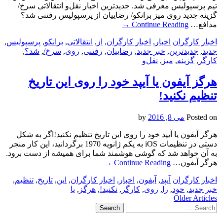
تیم پرسپولیس معرفی شد. جدیدترین اخبار نقل‌و انتقالاتی سرخ/
گزینه جدید روی میز برانکو/ رضاییان از پرسپولیس رفتنی شد؟
مدافع…
Continue Reading
→
اخبار کارگران
اخبار
,
اخبار کارگران
,
از
,
انتقالاتی
,
برانکو
,
پرسپولیس
,
جدید
,
جدیدترین
,
خبر جدید
,
رضاییان
,
رفتنی
,
روی
,
سرخ/
,
شد؟
,
کارگر
,
گزینه
,
میز
,
نقل‌و
هرگز آیفون یا آیپد خود را روی این تاریخ
تنظیم نکنید!
Posted on
می 8, 2016
by
هرگز آیفون یا آیپد خود را روی این تاریخ تنظیم نکنید!اگر به شکل
دستی در تنظیمات iOS به یکم ژانویه 1970 برگردانید، این کار منجر
به آن خواهد شد که گوشی هوشمند شما برای همیشه از دست برود.
هرگز آیفون…
Continue Reading
→
اخبار کارگران
آیپد
,
آیفون
,
اخبار
,
اخبار کارگران
,
این
,
تاریخ
,
تنظیم
,
خبر جدید
,
خود
,
را
,
روی
,
کارگر
,
نکنید!
,
هرگز
,
یا
Post
Older Articles
Search
navigation
for: